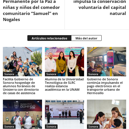
Permanente por la Paz a
impulsa la conservación
niñas y niños del comedor
voluntaria del capital
comunitario “Samuel” en
natural
Nogales
Artículos relacionados
Más del autor
Sonora
Sonora
Sonora
Facilita Gobierno de
Alumna de la Universidad
Gobierno de Sonora
Sonora hospedaje de
Tecnológica de SLRC
continúa impulsando el
alumnos foráneos de
realiza estancia
pago electrónico en el
Unisierra con directorio
académica en la UNAM
transporte urbano de
de casas de asistencia
Hermosillo
Sonora
Sonora
Sonora