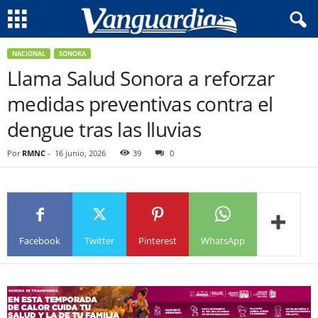
NACIONAL
SONORA
Llama Salud Sonora a reforzar
medidas preventivas contra el
dengue tras las lluvias
Por
RMNC
-
16 junio, 2026
39
0
Facebook
Twitter
Pinterest
WhatsApp