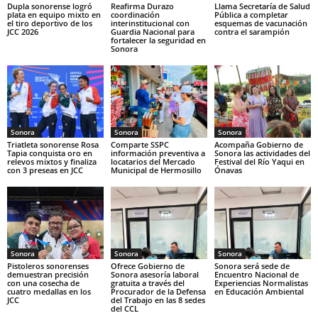
Dupla sonorense logró
Reafirma Durazo
Llama Secretaría de Salud
plata en equipo mixto en
coordinación
Pública a completar
el tiro deportivo de los
interinstitucional con
esquemas de vacunación
JCC 2026
Guardia Nacional para
contra el sarampión
fortalecer la seguridad en
Sonora
Sonora
Sonora
Sonora
Triatleta sonorense Rosa
Comparte SSPC
Acompaña Gobierno de
Tapia conquista oro en
información preventiva a
Sonora las actividades del
relevos mixtos y finaliza
locatarios del Mercado
Festival del Río Yaqui en
con 3 preseas en JCC
Municipal de Hermosillo
Ónavas
Sonora
Sonora
Sonora
Pistoleros sonorenses
Ofrece Gobierno de
Sonora será sede de
demuestran precisión
Sonora asesoría laboral
Encuentro Nacional de
con una cosecha de
gratuita a través del
Experiencias Normalistas
cuatro medallas en los
Procurador de la Defensa
en Educación Ambiental
JCC
del Trabajo en las 8 sedes
del CCL