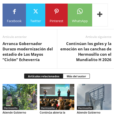
Facebook
Twitter
Pinterest
WhatsApp
Artículo anterior
Artículo siguiente
Arranca Gobernador
Continúan los goles y la
Durazo modernización del
emoción en las canchas de
estadio de Los Mayos
Hermosillo con el
“Ciclón” Echeverría
Mundialito H 2026
Artículos relacionados
Más del autor
Hermosillo
Hermosillo
Hermosillo
Atiende Gobierno
Continúa abierta la
Atiende Gobierno