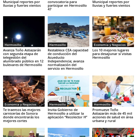
Municipal reportes por
convocatoria para
Municipal reportes por
lluvias y fuertes vientos
participar en Hermosillo
lluvias y fuertes vientos
47
Hermosillo
Hermosillo
Economia y Negocios
Avanza Toño Astiazarán
Restablece CEA capacidad
Los 10 mejores lugares
con segunda etapa de
de conducción del
para desayunar si visitas
telegestión del
Acueducto
Hermosillo
alumbrado público en 12
Independencia; avanza
bulevares de Hermosillo
normalización del
servicio en Hermosillo
Economia y Negocios
Hermosillo
Hermosillo
Te traemos las mejores
Invita Gobierno de
Promueve Toño
carnicerías de Sonora
Hermosillo a utilizar la
Astiazarán más de 45 mil
donde encontrarás los
aplicación “Recolector H”
acciones de salud en área
mejores cortes
urbana y rural