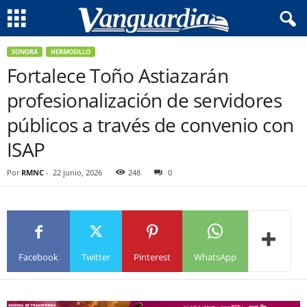
SONORA
HERMOSILLO
Fortalece Toño Astiazarán
profesionalización de servidores
públicos a través de convenio con
ISAP
Por
RMNC
-
22 junio, 2026
248
0
Facebook
Twitter
Pinterest
WhatsApp