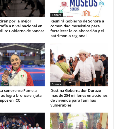
Sonora
irán por la mejor
Reunirá Gobierno de Sonora a
afía a nivel nacional en
comunidad museística para
illo: Gobierno de Sonora
fortalecer la colaboración y el
patrimonio regional
Sonora
ca sonorense Pamela
Destina Gobernador Durazo
as logra bronce en jata
más de 254 millones en acciones
ipos en JCC
de vivienda para familias
vulnerables