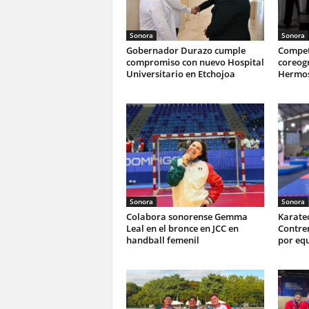
Sonora
Sonora
Gobernador Durazo cumple
Compet
compromiso con nuevo Hospital
coreogr
Universitario en Etchojoa
Hermos
Sonora
Sonora
Colabora sonorense Gemma
Karate
Leal en el bronce en JCC en
Contrer
handball femenil
por equ