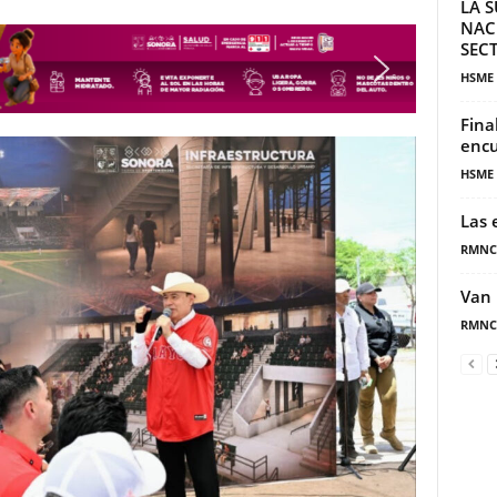
LA S
NAC
SECT
HSME
Fina
encu
HSME
Las 
RMNC
Van 
RMNC