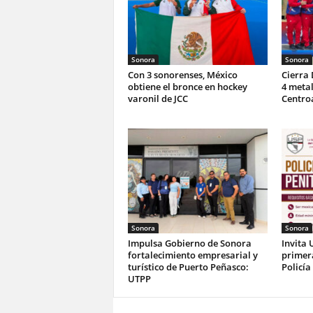
Sonora
Sonora
Con 3 sonorenses, México
Cierra
obtiene el bronce en hockey
4 metal
varonil de JCC
Centro
Sonora
Sonora
Impulsa Gobierno de Sonora
Invita 
fortalecimiento empresarial y
primer
turístico de Puerto Peñasco:
Policía
UTPP