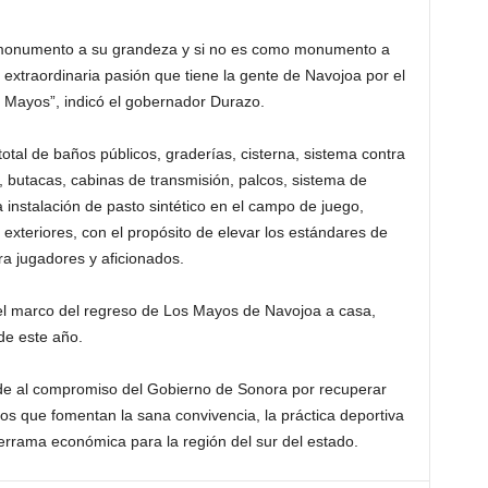
monumento a su grandeza y si no es como monumento a
xtraordinaria pasión que tiene la gente de Navojoa por el
s Mayos”, indicó el gobernador Durazo.
total de baños públicos, graderías, cisterna, sistema contra
ón, butacas, cabinas de transmisión, palcos, sistema de
 instalación de pasto sintético en el campo de juego,
xteriores, con el propósito de elevar los estándares de
ra jugadores y aficionados.
el marco del regreso de Los Mayos de Navojoa a casa,
de este año.
nde al compromiso del Gobierno de Sonora por recuperar
cios que fomentan la sana convivencia, la práctica deportiva
rrama económica para la región del sur del estado.