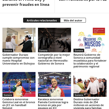
prevenir fraudes en línea
Artículos relacionados
Más del autor
Sonora
Sonora
Sonora
Gobernador Durazo
Competirán por la mejor
Reunirá Gobierno de
cumple compromiso con
coreografía a nivel
Sonora a comunidad
nuevo Hospital
nacional en Hermosillo:
museística para fortalecer
Universitario en Etchojoa
Gobierno de Sonora
la colaboración y el
patrimonio regional
Sonora
Sonora
Sonora
Colabora sonorense
Karateca sonorense
Destina Gobernador
Gemma Leal en el bronce
Pamela Contreras logra
Durazo más de 254
en JCC en handball
bronce en jata por
millones en acciones de
femenil
equipos en JCC
vivienda para familias