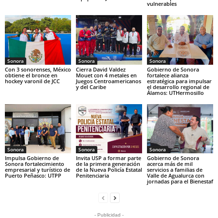
vulnerables
Sonora
Sonora
Sonora
Con 3 sonorenses, México
Cierra David Valdez
Gobierno de Sonora
obtiene el bronce en
Mouet con 4 metales en
fortalece alianza
hockey varonil de JCC
Juegos Centroamericanos
estratégica para impulsar
y del Caribe
el desarrollo regional de
Álamos: UTHermosillo
Sonora
Sonora
Sonora
Impulsa Gobierno de
Invita USP a formar parte
Gobierno de Sonora
Sonora fortalecimiento
de la primera generación
acerca más de mil
empresarial y turístico de
de la Nueva Policía Estatal
servicios a familias de
Puerto Peñasco: UTPP
Penitenciaria
Valle de Agualurca con
jornadas para el Bienestaf
- Publicidad -