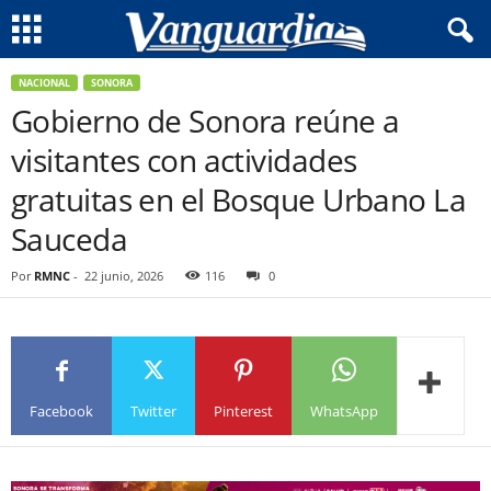
NACIONAL
SONORA
Gobierno de Sonora reúne a
visitantes con actividades
gratuitas en el Bosque Urbano La
Sauceda
Por
RMNC
-
22 junio, 2026
116
0
Facebook
Twitter
Pinterest
WhatsApp