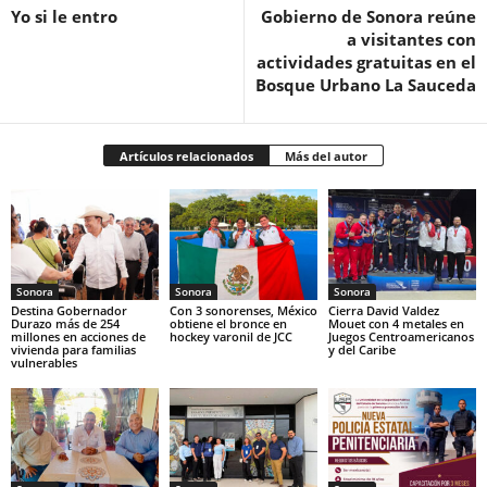
Yo si le entro
Gobierno de Sonora reúne
a visitantes con
actividades gratuitas en el
Bosque Urbano La Sauceda
Artículos relacionados
Más del autor
Sonora
Sonora
Sonora
Destina Gobernador
Con 3 sonorenses, México
Cierra David Valdez
Durazo más de 254
obtiene el bronce en
Mouet con 4 metales en
millones en acciones de
hockey varonil de JCC
Juegos Centroamericanos
vivienda para familias
y del Caribe
vulnerables