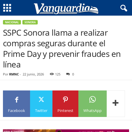
NACIONAL
SONORA
SSPC Sonora llama a realizar
compras seguras durante el
Prime Day y prevenir fraudes en
línea
Por
RMNC
-
22 junio, 2026
125
0
Facebook
Twitter
Pinterest
WhatsApp