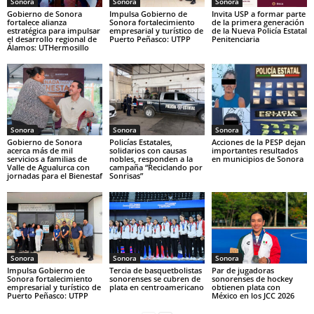
Sonora
Sonora
Sonora
Gobierno de Sonora
Impulsa Gobierno de
Invita USP a formar parte
fortalece alianza
Sonora fortalecimiento
de la primera generación
estratégica para impulsar
empresarial y turístico de
de la Nueva Policía Estatal
el desarrollo regional de
Puerto Peñasco: UTPP
Penitenciaria
Álamos: UTHermosillo
Sonora
Sonora
Sonora
Gobierno de Sonora
Policías Estatales,
Acciones de la PESP dejan
acerca más de mil
solidarios con causas
importantes resultados
servicios a familias de
nobles, responden a la
en municipios de Sonora
Valle de Agualurca con
campaña “Reciclando por
jornadas para el Bienestaf
Sonrisas”
Sonora
Sonora
Sonora
Impulsa Gobierno de
Tercia de basquetbolistas
Par de jugadoras
Sonora fortalecimiento
sonorenses se cubren de
sonorenses de hockey
empresarial y turístico de
plata en centroamericano
obtienen plata con
Puerto Peñasco: UTPP
México en los JCC 2026