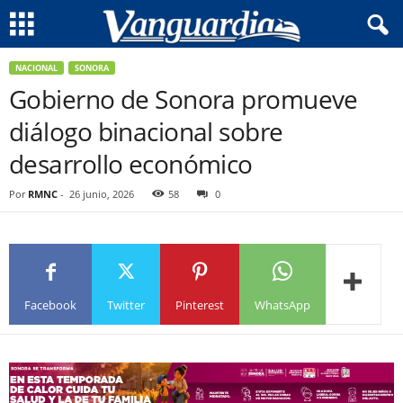
NACIONAL
SONORA
Gobierno de Sonora promueve
diálogo binacional sobre
desarrollo económico
Por
RMNC
-
26 junio, 2026
58
0
Facebook
Twitter
Pinterest
WhatsApp