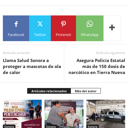
Facebook
Twitter
Pinterest
WhatsApp
Artículo anterior
Artículo siguiente
Llama Salud Sonora a
Asegura Policía Estatal
proteger a mascotas de ola
más de 150 dosis de
de calor
narcótico en Tierra Nueva
Artículos relacionados
Más del autor
Sonora
Sonora
Sonora