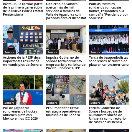
Invita USP a formar parte
Gobierno de Sonora
Policías Estatales,
de la primera generación
acerca más de mil
solidarios con causas
de la Nueva Policía Estatal
servicios a familias de
nobles, responden a la
Penitenciaria
Valle de Agualurca con
campaña “Reciclando por
jornadas para el Bienestaf
Sonrisas”
Sonora
Sonora
Sonora
Acciones de la PESP dejan
Impulsa Gobierno de
Tercia de basquetbolistas
importantes resultados
Sonora fortalecimiento
sonorenses se cubren de
en municipios de Sonora
empresarial y turístico de
plata en centroamericano
Puerto Peñasco: UTPP
Sonora
Sonora
Sonora
Par de jugadoras
PESP mantiene firme
Facilita Gobierno de
sonorenses de hockey
estrategia operativa en
Sonora hospedaje de
obtienen plata con
municipios de Sonora
alumnos foráneos de
México en los JCC 2026
Unisierra con directorio
de casas de asistencia