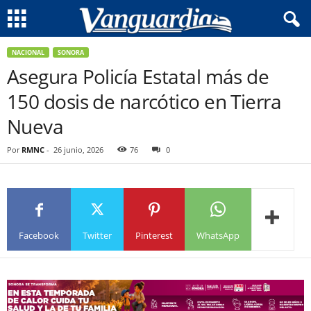
NACIONAL
SONORA
Asegura Policía Estatal más de
150 dosis de narcótico en Tierra
Nueva
Por
RMNC
-
26 junio, 2026
76
0
Facebook
Twitter
Pinterest
WhatsApp