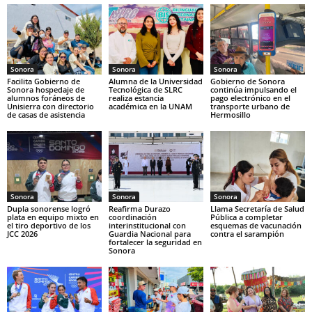
Sonora
Sonora
Sonora
Facilita Gobierno de
Alumna de la Universidad
Gobierno de Sonora
Sonora hospedaje de
Tecnológica de SLRC
continúa impulsando el
alumnos foráneos de
realiza estancia
pago electrónico en el
Unisierra con directorio
académica en la UNAM
transporte urbano de
de casas de asistencia
Hermosillo
Sonora
Sonora
Sonora
Dupla sonorense logró
Reafirma Durazo
Llama Secretaría de Salud
plata en equipo mixto en
coordinación
Pública a completar
el tiro deportivo de los
interinstitucional con
esquemas de vacunación
JCC 2026
Guardia Nacional para
contra el sarampión
fortalecer la seguridad en
Sonora