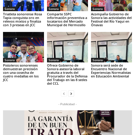
Sonora
Sonora
Sonora
Triatleta sonorense Rosa
Comparte SSPC
Acompaña Gobierno de
Tapia conquista oro en
información preventiva a
Sonora las actividades del
relevos mixtos y finaliza
locatarios del Mercado
Festival del Río Yaqui en
con 3 preseas en JCC
Municipal de Hermosillo
Ónavas
Sonora
Sonora
Sonora
Pistoleros sonorenses
Ofrece Gobierno de
Sonora será sede de
demuestran precisión
Sonora asesoría laboral
Encuentro Nacional de
con una cosecha de
gratuita a través del
Experiencias Normalistas
cuatro medallas en los
Procurador de la Defensa
en Educación Ambiental
JCC
del Trabajo en las 8 sedes
del CCL
- Publicidad -