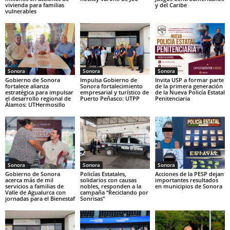
vivienda para familias
y del Caribe
vulnerables
Sonora
Sonora
Sonora
Gobierno de Sonora
Impulsa Gobierno de
Invita USP a formar parte
fortalece alianza
Sonora fortalecimiento
de la primera generación
estratégica para impulsar
empresarial y turístico de
de la Nueva Policía Estatal
el desarrollo regional de
Puerto Peñasco: UTPP
Penitenciaria
Álamos: UTHermosillo
Sonora
Sonora
Sonora
Gobierno de Sonora
Policías Estatales,
Acciones de la PESP dejan
acerca más de mil
solidarios con causas
importantes resultados
servicios a familias de
nobles, responden a la
en municipios de Sonora
Valle de Agualurca con
campaña “Reciclando por
jornadas para el Bienestaf
Sonrisas”