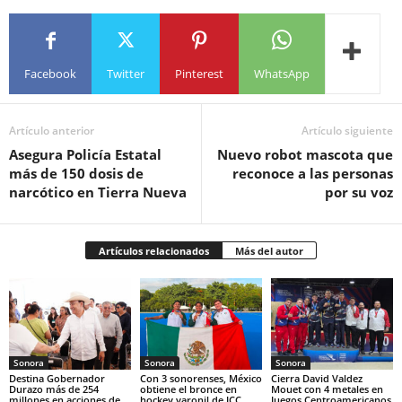
Facebook
Twitter
Pinterest
WhatsApp
Artículo anterior
Artículo siguiente
Asegura Policía Estatal
Nuevo robot mascota que
más de 150 dosis de
reconoce a las personas
narcótico en Tierra Nueva
por su voz
Artículos relacionados
Más del autor
Sonora
Sonora
Sonora
Destina Gobernador
Con 3 sonorenses, México
Cierra David Valdez
Durazo más de 254
obtiene el bronce en
Mouet con 4 metales en
millones en acciones de
hockey varonil de JCC
Juegos Centroamericanos