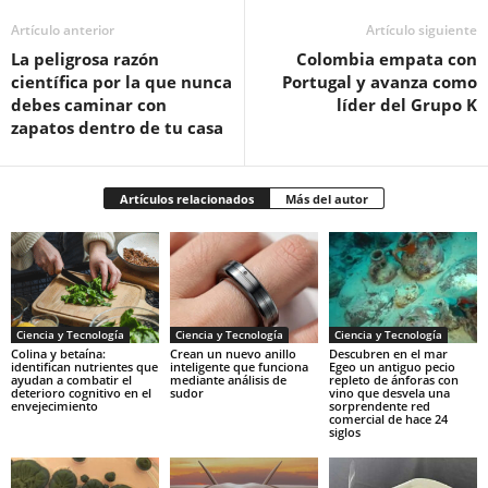
Artículo anterior
Artículo siguiente
La peligrosa razón
Colombia empata con
científica por la que nunca
Portugal y avanza como
debes caminar con
líder del Grupo K
zapatos dentro de tu casa
Artículos relacionados
Más del autor
Ciencia y Tecnología
Ciencia y Tecnología
Ciencia y Tecnología
Colina y betaína:
Crean un nuevo anillo
Descubren en el mar
identifican nutrientes que
inteligente que funciona
Egeo un antiguo pecio
ayudan a combatir el
mediante análisis de
repleto de ánforas con
deterioro cognitivo en el
sudor
vino que desvela una
envejecimiento
sorprendente red
comercial de hace 24
siglos