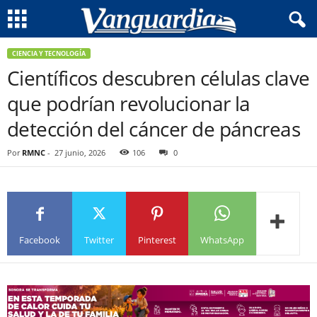
CIENCIA Y TECNOLOGÍA
Científicos descubren células clave
que podrían revolucionar la
detección del cáncer de páncreas
Por
RMNC
-
27 junio, 2026
106
0
Facebook
Twitter
Pinterest
WhatsApp