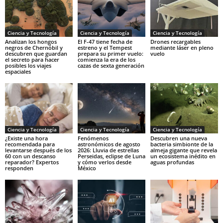
Ciencia y Tecnología
Ciencia y Tecnología
Ciencia y Tecnología
Analizan los hongos
El F-47 tiene fecha de
Drones recargables
negros de Chernóbil y
estreno y el Tempest
mediante láser en pleno
descubren que guardan
prepara su primer vuelo:
vuelo
el secreto para hacer
comienza la era de los
posibles los viajes
cazas de sexta generación
espaciales
Ciencia y Tecnología
Ciencia y Tecnología
Ciencia y Tecnología
¿Existe una hora
Fenómenos
Descubren una nueva
recomendada para
astronómicos de agosto
bacteria simbionte de la
levantarse después de los
2026: Lluvia de estrellas
almeja gigante que revela
60 con un descanso
Perseidas, eclipse de Luna
un ecosistema inédito en
reparador? Expertos
y cómo verlos desde
aguas profundas
responden
México