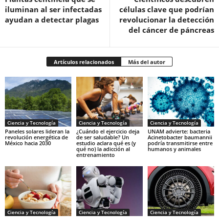
iluminan al ser infectadas
células clave que podrían
ayudan a detectar plagas
revolucionar la detección
del cáncer de páncreas
Artículos relacionados
Más del autor
Ciencia y Tecnología
Ciencia y Tecnología
Ciencia y Tecnología
Paneles solares lideran la
¿Cuándo el ejercicio deja
UNAM advierte: bacteria
revolución energética de
de ser saludable? Un
Acinetobacter baumannii
México hacia 2030
estudio aclara qué es (y
podría transmitirse entre
qué no) la adicción al
humanos y animales
entrenamiento
Ciencia y Tecnología
Ciencia y Tecnología
Ciencia y Tecnología