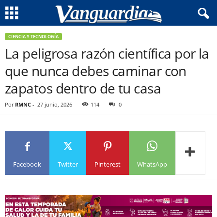
CIENCIA Y TECNOLOGÍA
La peligrosa razón científica por la
que nunca debes caminar con
zapatos dentro de tu casa
Por
RMNC
-
27 junio, 2026
114
0
Facebook
Twitter
Pinterest
WhatsApp