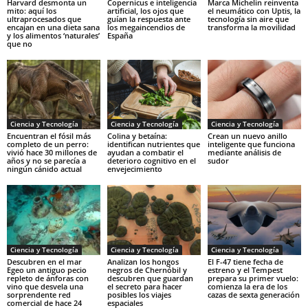
Harvard desmonta un
Copernicus e inteligencia
Marca Michelin reinventa
mito: aquí los
artificial, los ojos que
el neumático con Uptis, la
ultraprocesados que
guían la respuesta ante
tecnología sin aire que
encajan en una dieta sana
los megaincendios de
transforma la movilidad
y los alimentos ‘naturales’
España
que no
Ciencia y Tecnología
Ciencia y Tecnología
Ciencia y Tecnología
Encuentran el fósil más
Colina y betaína:
Crean un nuevo anillo
completo de un perro:
identifican nutrientes que
inteligente que funciona
vivió hace 30 millones de
ayudan a combatir el
mediante análisis de
años y no se parecía a
deterioro cognitivo en el
sudor
ningún cánido actual
envejecimiento
Ciencia y Tecnología
Ciencia y Tecnología
Ciencia y Tecnología
Descubren en el mar
Analizan los hongos
El F-47 tiene fecha de
Egeo un antiguo pecio
negros de Chernóbil y
estreno y el Tempest
repleto de ánforas con
descubren que guardan
prepara su primer vuelo:
vino que desvela una
el secreto para hacer
comienza la era de los
sorprendente red
posibles los viajes
cazas de sexta generación
comercial de hace 24
espaciales