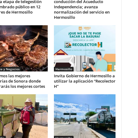
 etapa de telegestión
conducción del Acueducto
umbrado público en 12
Independencia; avanza
res de Hermosillo
normalización del servicio en
Hermosillo
a y Negocios
Hermosillo
mos las mejores
Invita Gobierno de Hermosillo a
erías de Sonora donde
utilizar la aplicación “Recolector
arás los mejores cortes
H”