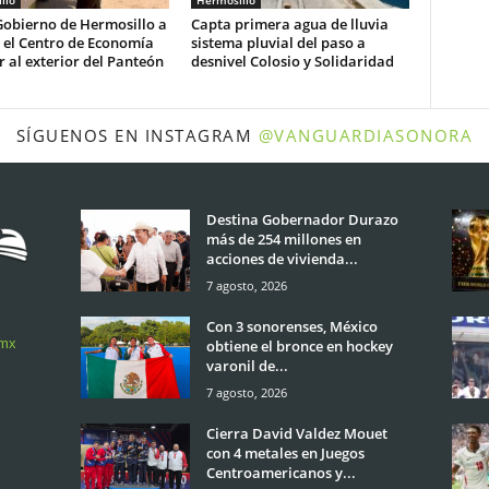
llo
Hermosillo
Gobierno de Hermosillo a
Capta primera agua de lluvia
r el Centro de Economía
sistema pluvial del paso a
r al exterior del Panteón
desnivel Colosio y Solidaridad
SÍGUENOS EN INSTAGRAM
@VANGUARDIASONORA
Destina Gobernador Durazo
más de 254 millones en
acciones de vivienda...
7 agosto, 2026
Con 3 sonorenses, México
.mx
obtiene el bronce en hockey
varonil de...
7 agosto, 2026
Cierra David Valdez Mouet
con 4 metales en Juegos
Centroamericanos y...