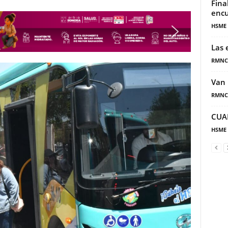
Fina
encu
HSME
Las 
RMNC
Van 
RMNC
CUA
HSME