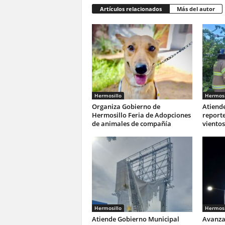
Artículos relacionados
Más del autor
Hermosillo
Hermosi
Organiza Gobierno de
Atiend
Hermosillo Feria de Adopciones
reporte
de animales de compañía
vientos
Hermosillo
Hermosi
Atiende Gobierno Municipal
Avanza