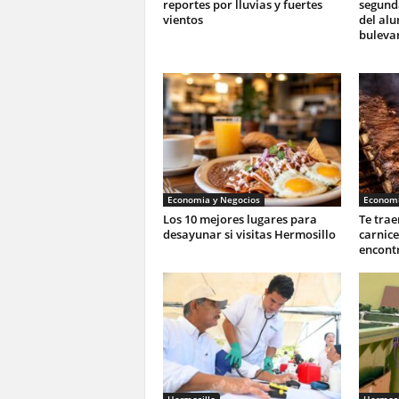
reportes por lluvias y fuertes
segunda
vientos
del al
buleva
Economia y Negocios
Economi
Los 10 mejores lugares para
Te trae
desayunar si visitas Hermosillo
carnic
encontr