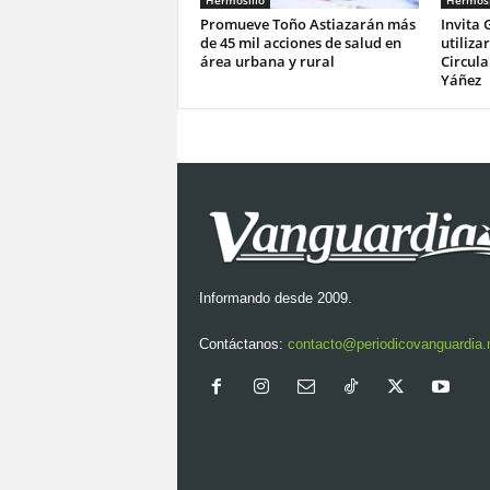
Hermosillo
Hermosi
Promueve Toño Astiazarán más
Invita 
de 45 mil acciones de salud en
utiliza
área urbana y rural
Circula
Yáñez
Informando desde 2009.
Contáctanos:
contacto@periodicovanguardia