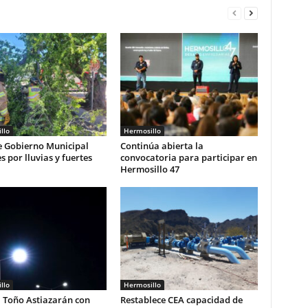
llo
Hermosillo
e Gobierno Municipal
Continúa abierta la
s por lluvias y fuertes
convocatoria para participar en
Hermosillo 47
llo
Hermosillo
 Toño Astiazarán con
Restablece CEA capacidad de