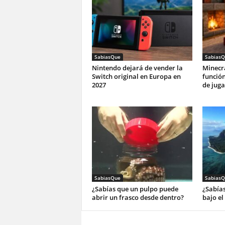
SabiasQue
SabiasQ
Nintendo dejará de vender la
Minecr
Switch original en Europa en
funció
2027
de juga
SabiasQue
SabiasQ
¿Sabías que un pulpo puede
¿Sabías
abrir un frasco desde dentro?
bajo el