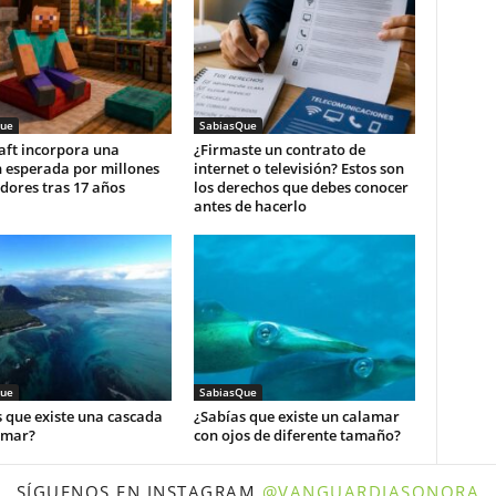
ue
SabiasQue
aft incorpora una
¿Firmaste un contrato de
n esperada por millones
internet o televisión? Estos son
dores tras 17 años
los derechos que debes conocer
antes de hacerlo
ue
SabiasQue
 que existe una cascada
¿Sabías que existe un calamar
 mar?
con ojos de diferente tamaño?
SÍGUENOS EN INSTAGRAM
@VANGUARDIASONORA