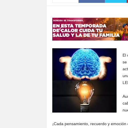
S
o
n
o
r
a
El
se
act
un
LE
Au
cab
nu
¡Cada pensamiento, recuerdo y emoción oc