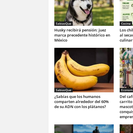
SabiasQue
Cocina
Husky recibirá pensión: juez
Los ch
marca precedente histórico en
al seca
México
culinar
SabiasQue
Economi
¿Sabías que los humanos
Del ca
comparten alrededor del 60%
carrito
de su ADN con los plátanos?
mascota
conqui
empren