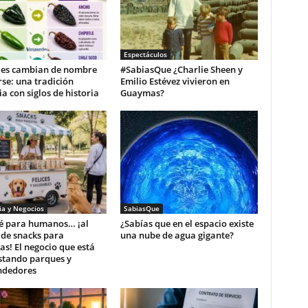
Espectáculos
iles cambian de nombre
#SabiasQue ¿Charlie Sheen y
rse: una tradición
Emilio Estévez vivieron en
ia con siglos de historia
Guaymas?
a y Negocios
SabiasQue
fé para humanos… ¡al
¿Sabías que en el espacio existe
 de snacks para
una nube de agua gigante?
s! El negocio que está
stando parques y
dedores