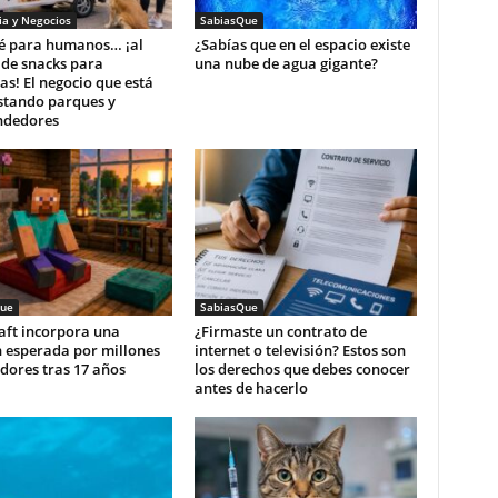
a y Negocios
SabiasQue
fé para humanos… ¡al
¿Sabías que en el espacio existe
 de snacks para
una nube de agua gigante?
s! El negocio que está
stando parques y
dedores
ue
SabiasQue
aft incorpora una
¿Firmaste un contrato de
n esperada por millones
internet o televisión? Estos son
dores tras 17 años
los derechos que debes conocer
antes de hacerlo