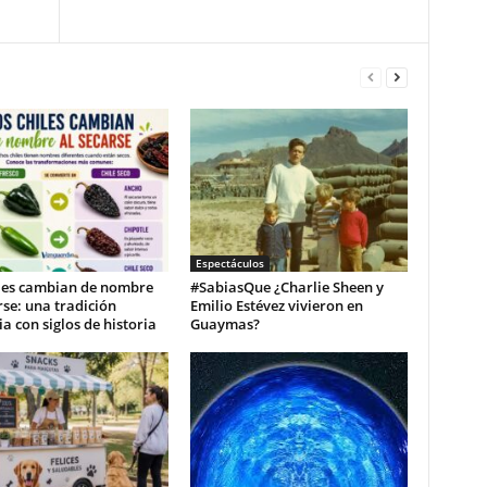
Espectáculos
iles cambian de nombre
#SabiasQue ¿Charlie Sheen y
rse: una tradición
Emilio Estévez vivieron en
ia con siglos de historia
Guaymas?