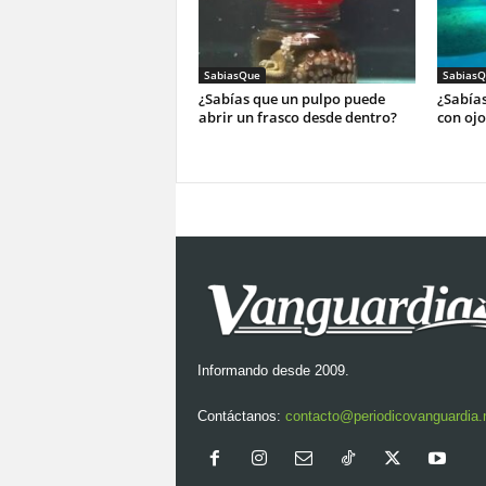
SabiasQue
SabiasQ
¿Sabías que un pulpo puede
¿Sabías
abrir un frasco desde dentro?
con ojo
Informando desde 2009.
Contáctanos:
contacto@periodicovanguardia