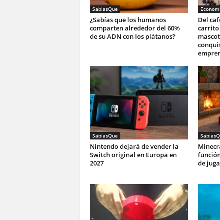
SabiasQue
Economi
¿Sabías que los humanos
Del ca
comparten alrededor del 60%
carrito
de su ADN con los plátanos?
mascota
conqui
empren
SabiasQue
SabiasQ
Nintendo dejará de vender la
Minecr
Switch original en Europa en
funció
2027
de juga