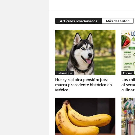
Artículos relacionados
Más del autor
SabiasQue
Cocina
Husky recibirá pensión: juez
Los ch
marca precedente histórico en
al seca
México
culinar