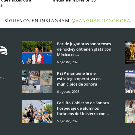
sa
SÍGUENOS EN INSTAGRAM
@VANGUARDIASONORA
Par de jugadoras sonorenses
de hockey obtienen plata con
México en...
6 agosto, 2026
PESP mantiene firme
.mx
estrategia operativa en
municipios de Sonora
6 agosto, 2026
Facilita Gobierno de Sonora
hospedaje de alumnos
foráneos de Unisierra con...
5 agosto, 2026