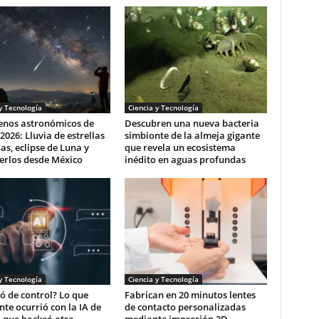
y Tecnología
Ciencia y Tecnología
nos astronómicos de
Descubren una nueva bacteria
2026: Lluvia de estrellas
simbionte de la almeja gigante
as, eclipse de Luna y
que revela un ecosistema
erlos desde México
inédito en aguas profundas
y Tecnología
Ciencia y Tecnología
ió de control? Lo que
Fabrican en 20 minutos lentes
te ocurrió con la IA de
de contacto personalizadas
 que hackeó otra
mediante impresión 3D