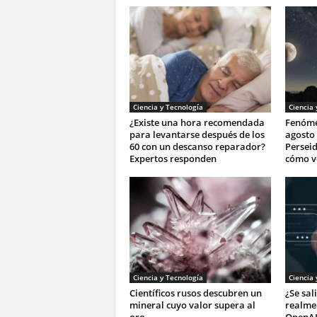
Ciencia y Tecnología
Ciencia 
¿Existe una hora recomendada
Fenóme
para levantarse después de los
agosto 
60 con un descanso reparador?
Perseid
Expertos responden
cómo v
Ciencia y Tecnología
Ciencia 
Científicos rusos descubren un
¿Se sal
mineral cuyo valor supera al
realmen
oro
OpenAI