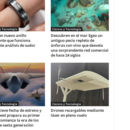
y Tecnología
Ciencia y Tecnología
n nuevo anillo
Descubren en el mar Egeo un
ente que funciona
antiguo pecio repleto de
e análisis de sudor
ánforas con vino que desvela
una sorprendente red comercial
de hace 24 siglos
y Tecnología
Ciencia y Tecnología
 tiene fecha de estreno y
Drones recargables mediante
pest prepara su primer
láser en pleno vuelo
comienza la era de los
e sexta generación