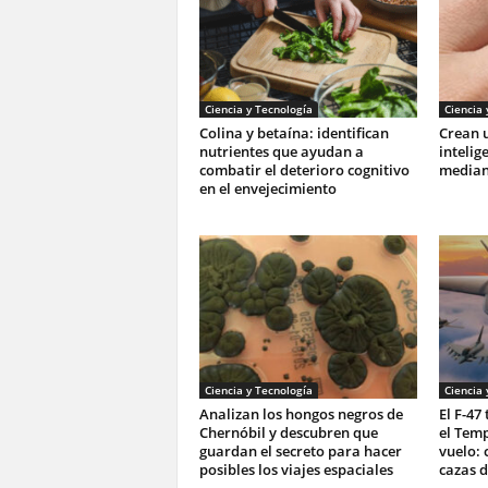
Ciencia y Tecnología
Ciencia 
Colina y betaína: identifican
Crean u
nutrientes que ayudan a
intelig
combatir el deterioro cognitivo
mediant
en el envejecimiento
Ciencia y Tecnología
Ciencia 
Analizan los hongos negros de
El F-47
Chernóbil y descubren que
el Tem
guardan el secreto para hacer
vuelo: 
posibles los viajes espaciales
cazas d