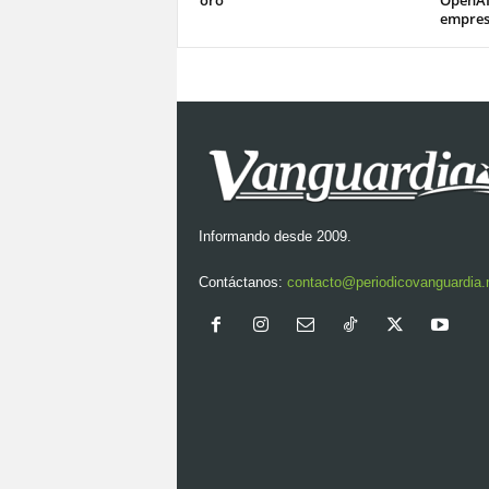
empre
Informando desde 2009.
Contáctanos:
contacto@periodicovanguardia