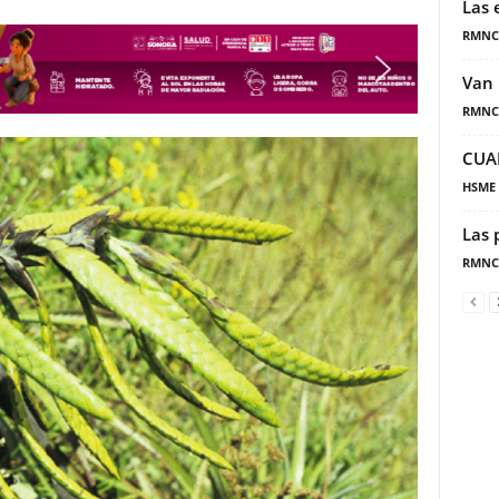
Las 
RMNC
Van 
RMNC
CUA
HSME
Las 
RMNC