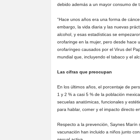
debido además a un mayor consumo de ta
“Hace unos años era una forma de cáncer
embargo, la vida diaria y las nuevas prá
alcohol, y esas estadísticas se empezaro
orofaringe en la mujer, pero desde hace 
orofaríngeo causados por el Virus del Pa
mundial que, incluyendo el tabaco y el alc
Las cifras que preocupan
En los últimos años, el porcentaje de per
1 y 2 % a casi 5 % de la población mexic
secuelas anatómicas, funcionales y estétic
para hablar, comer y el impacto directo en
Respecto a la prevención, Saynes Marín 
vacunación han incluido a niños junto con 
sexual activa.