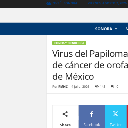
C
SONORA
VIERNES, AGOSTO 7, 2026
35.2
N
SONORA
o
t
i
CIENCIA Y TECNOLOGÍA
c
Virus del Papilom
i
de cáncer de orofa
a
s
de México
V
a
n
Por
RMNC
-
4 julio, 2026
145
0
g
u
a
r
d
i
Facebook
Twitter
Share
a