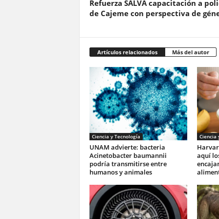
Refuerza SALVA capacitación a poli
de Cajeme con perspectiva de gén
Artículos relacionados
Más del autor
Ciencia y Tecnología
Ciencia 
UNAM advierte: bacteria
Harvar
Acinetobacter baumannii
aquí lo
podría transmitirse entre
encajan
humanos y animales
aliment