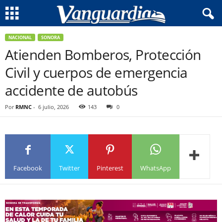
NACIONAL
SONORA
Atienden Bomberos, Protección
Civil y cuerpos de emergencia
accidente de autobús
Por
RMNC
-
6 julio, 2026
143
0
Facebook
Twitter
Pinterest
WhatsApp