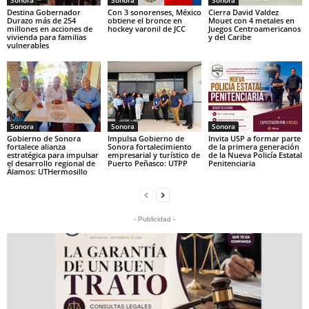
Destina Gobernador
Con 3 sonorenses, México
Cierra David Valdez
Durazo más de 254
obtiene el bronce en
Mouet con 4 metales en
millones en acciones de
hockey varonil de JCC
Juegos Centroamericanos
vivienda para familias
y del Caribe
vulnerables
Sonora
Sonora
Sonora
Gobierno de Sonora
Impulsa Gobierno de
Invita USP a formar parte
fortalece alianza
Sonora fortalecimiento
de la primera generación
estratégica para impulsar
empresarial y turístico de
de la Nueva Policía Estatal
el desarrollo regional de
Puerto Peñasco: UTPP
Penitenciaria
Álamos: UTHermosillo
- Publicidad -