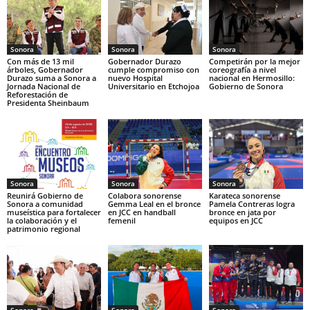
Sonora
Sonora
Sonora
Con más de 13 mil
Gobernador Durazo
Competirán por la mejor
árboles, Gobernador
cumple compromiso con
coreografía a nivel
Durazo suma a Sonora a
nuevo Hospital
nacional en Hermosillo:
Jornada Nacional de
Universitario en Etchojoa
Gobierno de Sonora
Reforestación de
Presidenta Sheinbaum
Sonora
Sonora
Sonora
Reunirá Gobierno de
Colabora sonorense
Karateca sonorense
Sonora a comunidad
Gemma Leal en el bronce
Pamela Contreras logra
museística para fortalecer
en JCC en handball
bronce en jata por
la colaboración y el
femenil
equipos en JCC
patrimonio regional
Sonora
Sonora
Sonora