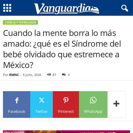
CIENCIA Y TECNOLOGÍA
Cuando la mente borra lo más
amado: ¿qué es el Síndrome del
bebé olvidado que estremece a
México?
Por
RMNC
-
6 julio, 2026
87
0
Facebook
Twitter
Pinterest
WhatsApp