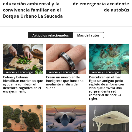
educación ambiental y la
de emergencia accidente
convivencia familiar en el
de autobús
Bosque Urbano La Sauceda
Artículos relacionados
Más del autor
Ciencia y Tecnología
Ciencia y Tecnología
Ciencia y Tecnología
Colina y betaína:
Crean un nuevo anillo
Descubren en el mar
identifican nutrientes que
inteligente que funciona
Egeo un antiguo pecio
ayudan a combatir el
mediante análisis de
repleto de ánforas con
deterioro cognitivo en el
sudor
vino que desvela una
envejecimiento
sorprendente red
comercial de hace 24
siglos