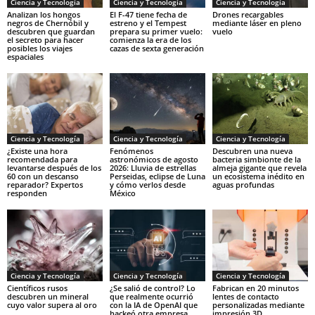
Ciencia y Tecnología
Ciencia y Tecnología
Ciencia y Tecnología
Analizan los hongos
El F-47 tiene fecha de
Drones recargables
negros de Chernóbil y
estreno y el Tempest
mediante láser en pleno
descubren que guardan
prepara su primer vuelo:
vuelo
el secreto para hacer
comienza la era de los
posibles los viajes
cazas de sexta generación
espaciales
Ciencia y Tecnología
Ciencia y Tecnología
Ciencia y Tecnología
¿Existe una hora
Fenómenos
Descubren una nueva
recomendada para
astronómicos de agosto
bacteria simbionte de la
levantarse después de los
2026: Lluvia de estrellas
almeja gigante que revela
60 con un descanso
Perseidas, eclipse de Luna
un ecosistema inédito en
reparador? Expertos
y cómo verlos desde
aguas profundas
responden
México
Ciencia y Tecnología
Ciencia y Tecnología
Ciencia y Tecnología
Científicos rusos
¿Se salió de control? Lo
Fabrican en 20 minutos
descubren un mineral
que realmente ocurrió
lentes de contacto
cuyo valor supera al oro
con la IA de OpenAI que
personalizadas mediante
hackeó otra empresa
impresión 3D