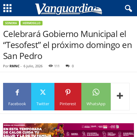
SONORA
HERMOSILLO
Celebrará Gobierno Municipal el
“Tesofest” el próximo domingo en
San Pedro
Por
RMNC
-
6 julio, 2026
111
0
Facebook
Twitter
Pinterest
WhatsApp