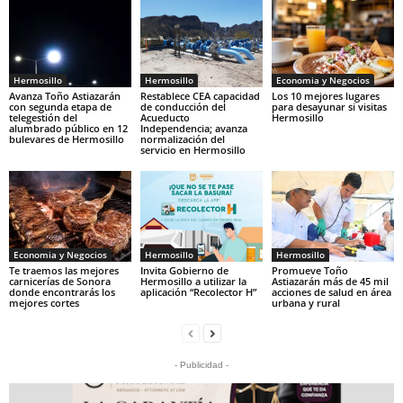
Hermosillo
Hermosillo
Economia y Negocios
Avanza Toño Astiazarán
Restablece CEA capacidad
Los 10 mejores lugares
con segunda etapa de
de conducción del
para desayunar si visitas
telegestión del
Acueducto
Hermosillo
alumbrado público en 12
Independencia; avanza
bulevares de Hermosillo
normalización del
servicio en Hermosillo
Economia y Negocios
Hermosillo
Hermosillo
Te traemos las mejores
Invita Gobierno de
Promueve Toño
carnicerías de Sonora
Hermosillo a utilizar la
Astiazarán más de 45 mil
donde encontrarás los
aplicación “Recolector H”
acciones de salud en área
mejores cortes
urbana y rural
- Publicidad -