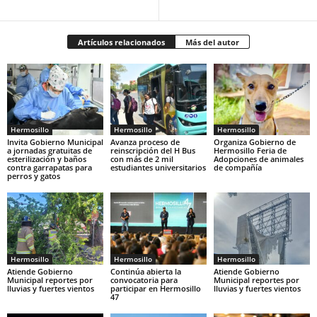
Artículos relacionados
Más del autor
Hermosillo
Hermosillo
Hermosillo
Invita Gobierno Municipal
Avanza proceso de
Organiza Gobierno de
a jornadas gratuitas de
reinscripción del H Bus
Hermosillo Feria de
esterilización y baños
con más de 2 mil
Adopciones de animales
contra garrapatas para
estudiantes universitarios
de compañía
perros y gatos
Hermosillo
Hermosillo
Hermosillo
Atiende Gobierno
Continúa abierta la
Atiende Gobierno
Municipal reportes por
convocatoria para
Municipal reportes por
lluvias y fuertes vientos
participar en Hermosillo
lluvias y fuertes vientos
47