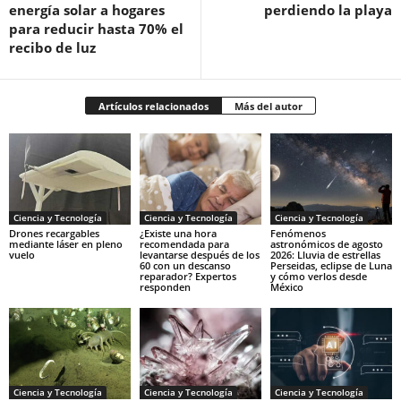
energía solar a hogares
perdiendo la playa
para reducir hasta 70% el
recibo de luz
Artículos relacionados
Más del autor
Ciencia y Tecnología
Ciencia y Tecnología
Ciencia y Tecnología
Drones recargables
¿Existe una hora
Fenómenos
mediante láser en pleno
recomendada para
astronómicos de agosto
vuelo
levantarse después de los
2026: Lluvia de estrellas
60 con un descanso
Perseidas, eclipse de Luna
reparador? Expertos
y cómo verlos desde
responden
México
Ciencia y Tecnología
Ciencia y Tecnología
Ciencia y Tecnología