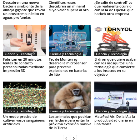
Descubren una nueva
Científicos rusos
¿Se salió de control? Lo
bacteria simbionte de la
descubren un mineral
que realmente ocurrió
almeja gigante que revela
cuyo valor supera al oro
con la IA de OpenAI que
un ecosistema inédito en
hackeó otra empresa
aguas profundas
Ciencia y Tecnología
Ciencia y Tecnología
Ciencia y Tecnología
Fabrican en 20 minutos
Tec de Monterrey
El dron que quiere acabar
lentes de contacto
desarrolla microsensor
con los mosquitos: una
personalizadas mediante
para prevenir
tecnología que convierte
impresión 3D
explosiones en baterías
a los insectos en su
de litio
objetivo
Ciencia y Tecnología
Ciencia y Tecnología
Ciencia y Tecnología
Un modo preciso de
Los animales que podrían
MatePad Air: De la IA a la
cultivar vasos sanguíneos
ser la clave para evitar la
productividad diaria en
artificiales
próxima extinción masiva
una tablet
de la Tierra