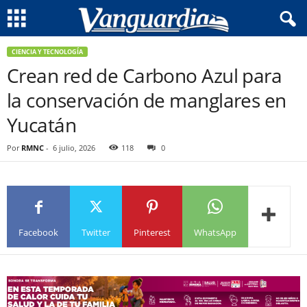
CIENCIA Y TECNOLOGÍA
Crean red de Carbono Azul para
la conservación de manglares en
Yucatán
Por
RMNC
-
6 julio, 2026
118
0
Facebook
Twitter
Pinterest
WhatsApp