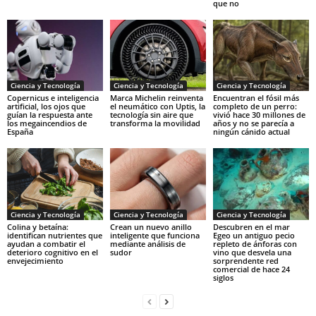
que no
Ciencia y Tecnología
Ciencia y Tecnología
Ciencia y Tecnología
Copernicus e inteligencia
Marca Michelin reinventa
Encuentran el fósil más
artificial, los ojos que
el neumático con Uptis, la
completo de un perro:
guían la respuesta ante
tecnología sin aire que
vivió hace 30 millones de
los megaincendios de
transforma la movilidad
años y no se parecía a
España
ningún cánido actual
Ciencia y Tecnología
Ciencia y Tecnología
Ciencia y Tecnología
Colina y betaína:
Crean un nuevo anillo
Descubren en el mar
identifican nutrientes que
inteligente que funciona
Egeo un antiguo pecio
ayudan a combatir el
mediante análisis de
repleto de ánforas con
deterioro cognitivo en el
sudor
vino que desvela una
envejecimiento
sorprendente red
comercial de hace 24
siglos