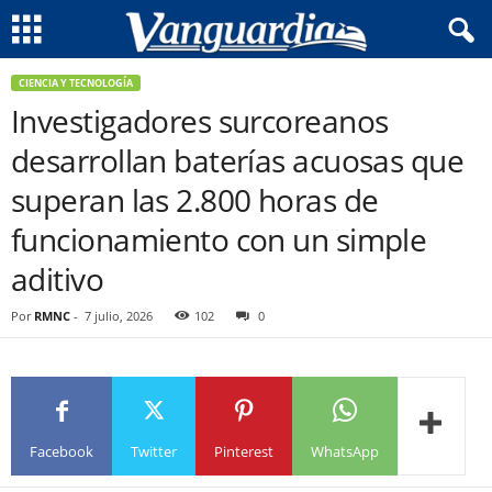
CIENCIA Y TECNOLOGÍA
Investigadores surcoreanos
desarrollan baterías acuosas que
superan las 2.800 horas de
funcionamiento con un simple
aditivo
Por
RMNC
-
7 julio, 2026
102
0
Facebook
Twitter
Pinterest
WhatsApp