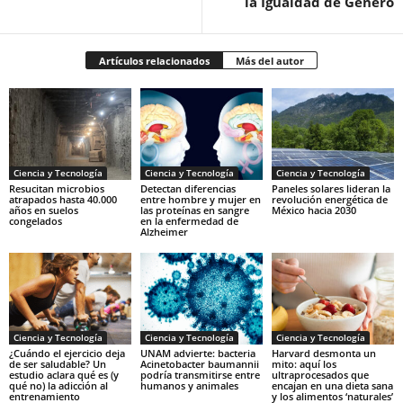
la Igualdad de Género
Artículos relacionados
Más del autor
Ciencia y Tecnología
Ciencia y Tecnología
Ciencia y Tecnología
Resucitan microbios
Detectan diferencias
Paneles solares lideran la
atrapados hasta 40.000
entre hombre y mujer en
revolución energética de
años en suelos
las proteínas en sangre
México hacia 2030
congelados
en la enfermedad de
Alzheimer
Ciencia y Tecnología
Ciencia y Tecnología
Ciencia y Tecnología
¿Cuándo el ejercicio deja
UNAM advierte: bacteria
Harvard desmonta un
de ser saludable? Un
Acinetobacter baumannii
mito: aquí los
estudio aclara qué es (y
podría transmitirse entre
ultraprocesados que
qué no) la adicción al
humanos y animales
encajan en una dieta sana
entrenamiento
y los alimentos ‘naturales’