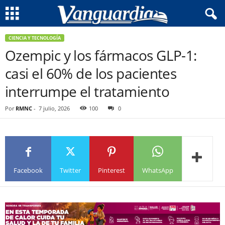
CIENCIA Y TECNOLOGÍA
Ozempic y los fármacos GLP-1:
casi el 60% de los pacientes
interrumpe el tratamiento
Por
RMNC
-
7 julio, 2026
100
0
Facebook
Twitter
Pinterest
WhatsApp