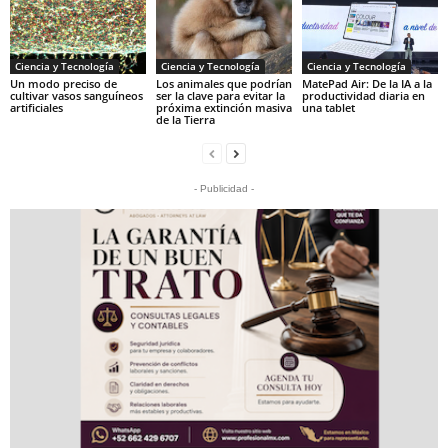
Ciencia y Tecnología
Ciencia y Tecnología
Ciencia y Tecnología
Un modo preciso de
Los animales que podrían
MatePad Air: De la IA a la
cultivar vasos sanguíneos
ser la clave para evitar la
productividad diaria en
artificiales
próxima extinción masiva
una tablet
de la Tierra
- Publicidad -