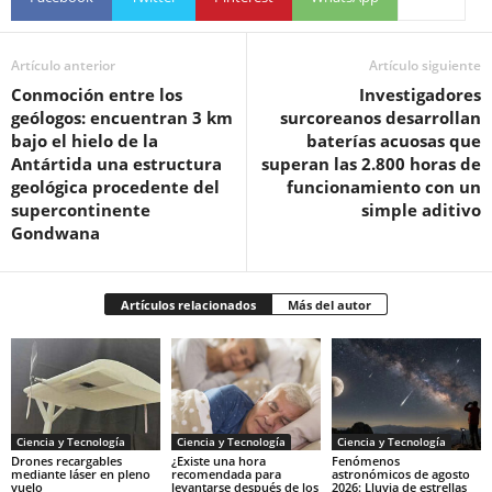
Artículo anterior
Artículo siguiente
Conmoción entre los
Investigadores
geólogos: encuentran 3 km
surcoreanos desarrollan
bajo el hielo de la
baterías acuosas que
Antártida una estructura
superan las 2.800 horas de
geológica procedente del
funcionamiento con un
supercontinente
simple aditivo
Gondwana
Artículos relacionados
Más del autor
Ciencia y Tecnología
Ciencia y Tecnología
Ciencia y Tecnología
Drones recargables
¿Existe una hora
Fenómenos
mediante láser en pleno
recomendada para
astronómicos de agosto
vuelo
levantarse después de los
2026: Lluvia de estrellas