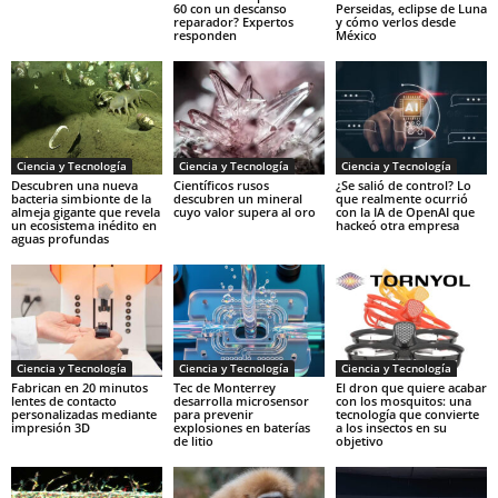
60 con un descanso
Perseidas, eclipse de Luna
reparador? Expertos
y cómo verlos desde
responden
México
Ciencia y Tecnología
Ciencia y Tecnología
Ciencia y Tecnología
Descubren una nueva
Científicos rusos
¿Se salió de control? Lo
bacteria simbionte de la
descubren un mineral
que realmente ocurrió
almeja gigante que revela
cuyo valor supera al oro
con la IA de OpenAI que
un ecosistema inédito en
hackeó otra empresa
aguas profundas
Ciencia y Tecnología
Ciencia y Tecnología
Ciencia y Tecnología
Fabrican en 20 minutos
Tec de Monterrey
El dron que quiere acabar
lentes de contacto
desarrolla microsensor
con los mosquitos: una
personalizadas mediante
para prevenir
tecnología que convierte
impresión 3D
explosiones en baterías
a los insectos en su
de litio
objetivo