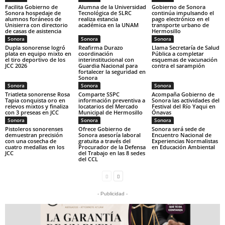
Facilita Gobierno de
Alumna de la Universidad
Gobierno de Sonora
Sonora hospedaje de
Tecnológica de SLRC
continúa impulsando el
alumnos foráneos de
realiza estancia
pago electrónico en el
Unisierra con directorio
académica en la UNAM
transporte urbano de
de casas de asistencia
Hermosillo
Sonora
Sonora
Sonora
Dupla sonorense logró
Reafirma Durazo
Llama Secretaría de Salud
plata en equipo mixto en
coordinación
Pública a completar
el tiro deportivo de los
interinstitucional con
esquemas de vacunación
JCC 2026
Guardia Nacional para
contra el sarampión
fortalecer la seguridad en
Sonora
Sonora
Sonora
Sonora
Triatleta sonorense Rosa
Comparte SSPC
Acompaña Gobierno de
Tapia conquista oro en
información preventiva a
Sonora las actividades del
relevos mixtos y finaliza
locatarios del Mercado
Festival del Río Yaqui en
con 3 preseas en JCC
Municipal de Hermosillo
Ónavas
Sonora
Sonora
Sonora
Pistoleros sonorenses
Ofrece Gobierno de
Sonora será sede de
demuestran precisión
Sonora asesoría laboral
Encuentro Nacional de
con una cosecha de
gratuita a través del
Experiencias Normalistas
cuatro medallas en los
Procurador de la Defensa
en Educación Ambiental
JCC
del Trabajo en las 8 sedes
del CCL
- Publicidad -