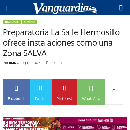
NACIONAL
SONORA
Preparatoria La Salle Hermosillo
ofrece instalaciones como una
Zona SALVA
Por
RMNC
-
7 julio, 2026
117
0
Facebook
Twitter
Pinterest
WhatsApp