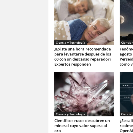
Ciencia y Tecnología
Ciencia 
¿Existe una hora recomendada
Fenóme
para levantarse después de los
agosto 
60 con un descanso reparador?
Perseid
Expertos responden
cómo v
Ciencia y Tecnología
Ciencia 
Científicos rusos descubren un
¿Se sal
mineral cuyo valor supera al
realmen
oro
OpenAI