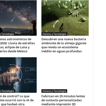
y Tecnología
Ciencia y Tecnología
nos astronómicos de
Descubren una nueva bacteria
2026: Lluvia de estrellas
simbionte de la almeja gigante
as, eclipse de Luna y
que revela un ecosistema
erlos desde México
inédito en aguas profundas
y Tecnología
Ciencia y Tecnología
ió de control? Lo que
Fabrican en 20 minutos lentes
te ocurrió con la IA de
de contacto personalizadas
 que hackeó otra
mediante impresión 3D