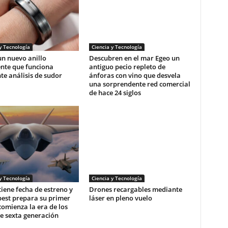
y Tecnología
Ciencia y Tecnología
n nuevo anillo
Descubren en el mar Egeo un
ente que funciona
antiguo pecio repleto de
e análisis de sudor
ánforas con vino que desvela
una sorprendente red comercial
de hace 24 siglos
y Tecnología
Ciencia y Tecnología
 tiene fecha de estreno y
Drones recargables mediante
pest prepara su primer
láser en pleno vuelo
comienza la era de los
e sexta generación