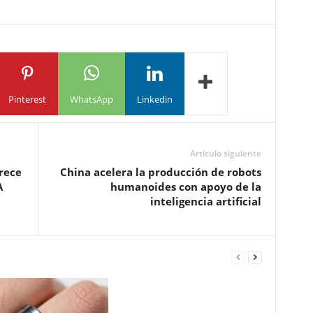
Pinterest
WhatsApp
Linkedin
Artículo siguiente
frece
China acelera la producción de robots
A
humanoides con apoyo de la
inteligencia artificial