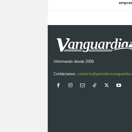
empre
Informando desde 2009.
Contáctanos:
contacto@periodicovanguardia