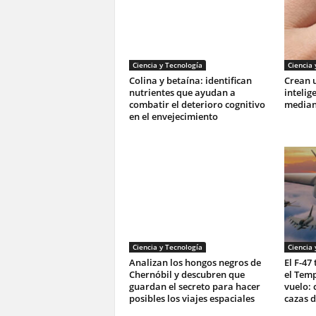
Ciencia y Tecnología
Ciencia 
Colina y betaína: identifican
Crean u
nutrientes que ayudan a
intelig
combatir el deterioro cognitivo
mediant
en el envejecimiento
Ciencia y Tecnología
Ciencia 
Analizan los hongos negros de
El F-47
Chernóbil y descubren que
el Tem
guardan el secreto para hacer
vuelo: 
posibles los viajes espaciales
cazas d