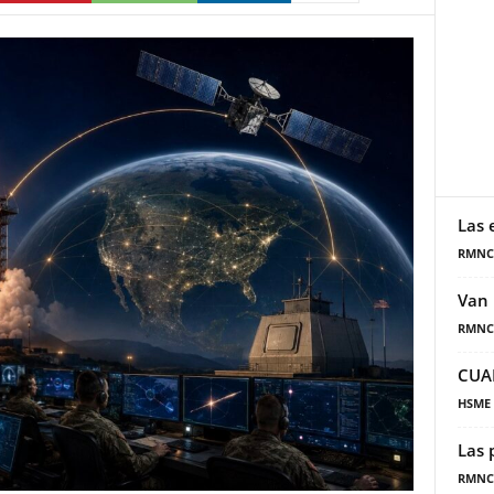
Las 
RMNC
Van 
RMNC
CUA
HSME
Las 
RMNC