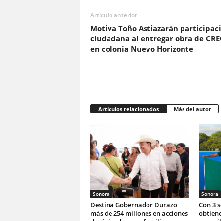
Artículo anterior
Motiva Toño Astiazarán participac
ciudadana al entregar obra de CRE
en colonia Nuevo Horizonte
Artículos relacionados
Más del autor
Sonora
Sonora
Destina Gobernador Durazo
Con 3 
más de 254 millones en acciones
obtiene