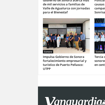
Gobierno de Sonora acerca más
Policía
de mil servicios a familias de
causas 
Valle de Agualurca con jornadas
campañ
para el Bienestaf
Sonrisa
Sonora
Sonora
Impulsa Gobierno de Sonora
Tercia 
fortalecimiento empresarial y
sonoren
turístico de Puerto Peñasco:
en cen
UTPP