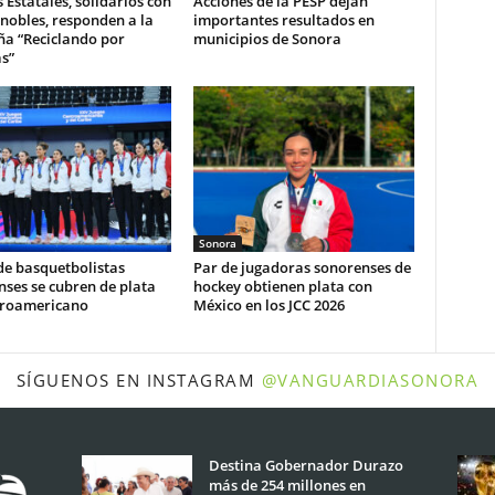
s Estatales, solidarios con
Acciones de la PESP dejan
nobles, responden a la
importantes resultados en
a “Reciclando por
municipios de Sonora
s”
Sonora
de basquetbolistas
Par de jugadoras sonorenses de
ses se cubren de plata
hockey obtienen plata con
troamericano
México en los JCC 2026
SÍGUENOS EN INSTAGRAM
@VANGUARDIASONORA
Destina Gobernador Durazo
más de 254 millones en