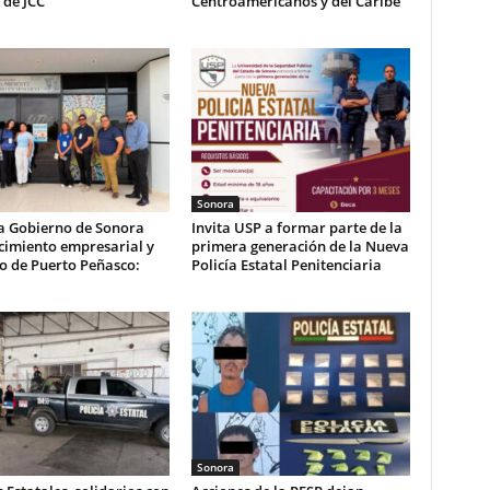
 de JCC
Centroamericanos y del Caribe
Sonora
a Gobierno de Sonora
Invita USP a formar parte de la
cimiento empresarial y
primera generación de la Nueva
co de Puerto Peñasco:
Policía Estatal Penitenciaria
Sonora