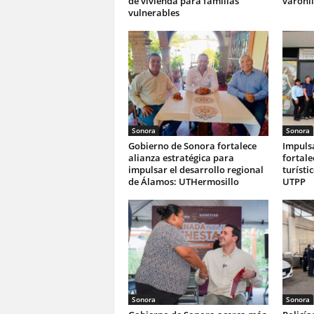
de vivienda para familias
varonil
vulnerables
Sonora
Sonora
Gobierno de Sonora fortalece
Impuls
alianza estratégica para
fortale
impulsar el desarrollo regional
turísti
de Álamos: UTHermosillo
UTPP
Sonora
Sonora