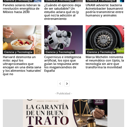
Ciencia y Tecnología
Ciencia y Tecnología
Ciencia y Tecnología
Paneles solares lideran la
¿Cuándo el ejercicio deja
UNAM advierte: bacteria
revolución energética de
de ser saludable? Un
Acinetobacter baumannii
México hacia 2030
estudio aclara qué es (y
podría transmitirse entre
qué no) la adicción al
humanos y animales
entrenamiento
Ciencia y Tecnología
Ciencia y Tecnología
Ciencia y Tecnología
Harvard desmonta un
Copernicus e inteligencia
Marca Michelin reinventa
mito: aquí los
artificial, los ojos que
el neumático con Uptis, la
ultraprocesados que
guían la respuesta ante
tecnología sin aire que
encajan en una dieta sana
los megaincendios de
transforma la movilidad
y los alimentos ‘naturales’
España
que no
- Publicidad -