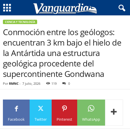
CIENCIA Y TECNOLOGÍA
Conmoción entre los geólogos:
encuentran 3 km bajo el hielo de
la Antártida una estructura
geológica procedente del
supercontinente Gondwana
Por
RMNC
-
7 julio, 2026
119
0
Facebook
Twitter
Pinterest
WhatsApp