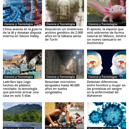
Ciencia y Tecnología
Ciencia y Tecnología
Ciencia y Tecnología
China avanza en la guerra
Descubren un misterioso
El ajolote, la especie que
de la IA y desatan disputa
archivo genético de 2.000
solo sobrevive de forma
interna en Silicon Valley
años en la Sábana santa
natural en México, tendrá
de Turín
un nuevo santuario en
Xochimilco
Ciencia y Tecnología
Ciencia y Tecnología
Ciencia y Tecnología
Ladrillos tipo Lego
Resucitan microbios
Detectan diferencias
hechos de plástico
atrapados hasta 40.000
entre hombre y mujer en
reciclado: la tecnología
años en suelos
las proteínas en sangre
que permite armar una
congelados
en la enfermedad de
casa en solo 5 días
Alzheimer