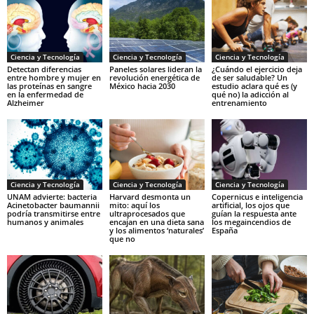
Ciencia y Tecnología
Ciencia y Tecnología
Ciencia y Tecnología
Detectan diferencias
Paneles solares lideran la
¿Cuándo el ejercicio deja
entre hombre y mujer en
revolución energética de
de ser saludable? Un
las proteínas en sangre
México hacia 2030
estudio aclara qué es (y
en la enfermedad de
qué no) la adicción al
Alzheimer
entrenamiento
Ciencia y Tecnología
Ciencia y Tecnología
Ciencia y Tecnología
UNAM advierte: bacteria
Harvard desmonta un
Copernicus e inteligencia
Acinetobacter baumannii
mito: aquí los
artificial, los ojos que
podría transmitirse entre
ultraprocesados que
guían la respuesta ante
humanos y animales
encajan en una dieta sana
los megaincendios de
y los alimentos ‘naturales’
España
que no