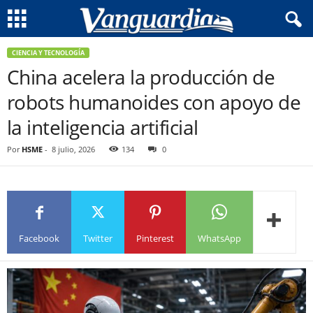
CIENCIA Y TECNOLOGÍA
China acelera la producción de
robots humanoides con apoyo de
la inteligencia artificial
Por
HSME
-
8 julio, 2026
134
0
Facebook
Twitter
Pinterest
WhatsApp