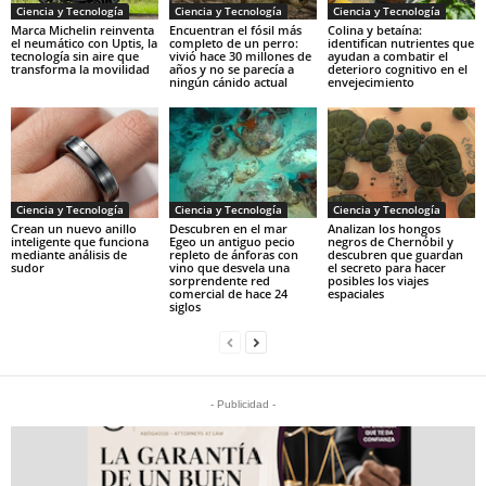
Ciencia y Tecnología
Ciencia y Tecnología
Ciencia y Tecnología
Marca Michelin reinventa
Encuentran el fósil más
Colina y betaína:
el neumático con Uptis, la
completo de un perro:
identifican nutrientes que
tecnología sin aire que
vivió hace 30 millones de
ayudan a combatir el
transforma la movilidad
años y no se parecía a
deterioro cognitivo en el
ningún cánido actual
envejecimiento
Ciencia y Tecnología
Ciencia y Tecnología
Ciencia y Tecnología
Crean un nuevo anillo
Descubren en el mar
Analizan los hongos
inteligente que funciona
Egeo un antiguo pecio
negros de Chernóbil y
mediante análisis de
repleto de ánforas con
descubren que guardan
sudor
vino que desvela una
el secreto para hacer
sorprendente red
posibles los viajes
comercial de hace 24
espaciales
siglos
- Publicidad -