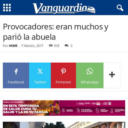
Provocadores: eran muchos y
parió la abuela
Por
HSME
-
7 febrero, 2017
918
0
Facebook
Twitter
Pinterest
WhatsApp