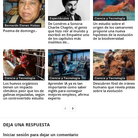
Espectáculos
Ciencia y Tecnología
De Londres a Sonora:
Un estudio sobre el
Bernardo Elenes Habas
Charlie Chaplin, el genio
origen de los camarones
Poema de domingo.-
que hizo reír al mundo y
propone una nueva
escribió en Empalme uno
hipótesis de la evolución
de los capítulos más
de la biodiversidad
insólitos de...
Ciencia y Tecnología
Ciencia y Tecnología
Ciencia y Tecnología
Los huevos orgánicos
Aprender IA ya es tan
Descubren fósil de cráneo
tienen un impacto
importante como saber
humano que revela pistas
climático peor que los de
inglés para conseguir
sobre la evolución
gallinas enjauladas, según
mejores empleos, afirma
un controvertido estudio
experto
DEJA UNA RESPUESTA
Iniciar sesión para dejar un comentario