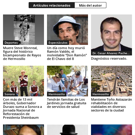
Artículos relacionados
Más del autor
Deportes
Espectáculos
Muere Steve Monreal,
Un día como hoy murió
figura del histórico
Ramón Valdés, el
Dr. Cesar Alvarez Pacheco
bicampeonato de Rayos
inolvidable “Don Ramón”
Diagnóstico reservado.
de Hermosillo
de El Chavo del 8
Sonora
Hermosillo
Hermosillo
Con más de 13 mil
Tendrán familias de Los
Mantiene Toño Astiazarán
árboles, Gobernador
Jardines jornada gratuita
rehabilitación de
Durazo suma a Sonora a
de servicios de salud
vialidades en diversos
Jornada Nacional de
sectores de la ciudad
Reforestación de
Presidenta Sheinbaum