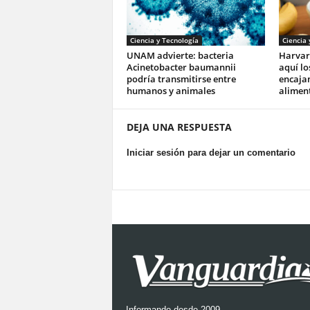
Ciencia y Tecnología
Ciencia 
UNAM advierte: bacteria
Harvar
Acinetobacter baumannii
aquí lo
podría transmitirse entre
encajan
humanos y animales
aliment
DEJA UNA RESPUESTA
Iniciar sesión para dejar un comentario
Informando desde 2009.