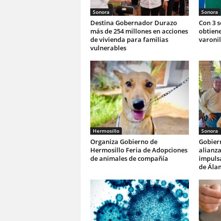
Sonora
Sonora
Destina Gobernador Durazo
Con 3 
más de 254 millones en acciones
obtiene
de vivienda para familias
varonil
vulnerables
Hermosillo
Sonora
Organiza Gobierno de
Gobier
Hermosillo Feria de Adopciones
alianza
de animales de compañía
impulsa
de Ála