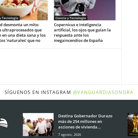
y Tecnología
Ciencia y Tecnología
d desmonta un mito:
Copernicus e inteligencia
s ultraprocesados que
artificial, los ojos que guían la
 en una dieta sana y los
respuesta ante los
os ‘naturales’ que no
megaincendios de España
SÍGUENOS EN INSTAGRAM
@VANGUARDIASONORA
Destina Gobernador Durazo
más de 254 millones en
acciones de vivienda...
7 agosto, 2026