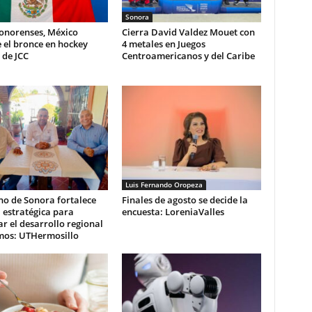
Sonora
sonorenses, México
Cierra David Valdez Mouet con
 el bronce en hockey
4 metales en Juegos
 de JCC
Centroamericanos y del Caribe
Luis Fernando Oropeza
no de Sonora fortalece
Finales de agosto se decide la
 estratégica para
encuesta: LoreniaValles
r el desarrollo regional
mos: UTHermosillo