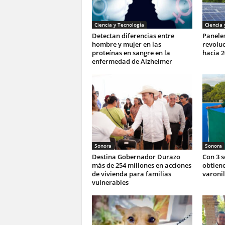
Ciencia y Tecnología
Ciencia 
Detectan diferencias entre
Paneles
hombre y mujer en las
revoluc
proteínas en sangre en la
hacia 2
enfermedad de Alzheimer
Sonora
Sonora
Destina Gobernador Durazo
Con 3 
más de 254 millones en acciones
obtiene
de vivienda para familias
varonil
vulnerables