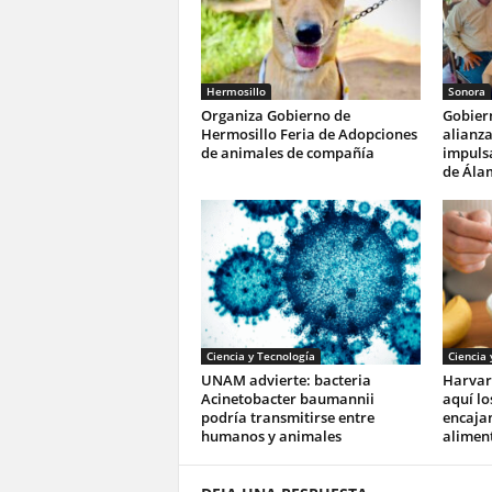
Hermosillo
Sonora
Organiza Gobierno de
Gobier
Hermosillo Feria de Adopciones
alianza
de animales de compañía
impulsa
de Ála
Ciencia y Tecnología
Ciencia 
UNAM advierte: bacteria
Harvar
Acinetobacter baumannii
aquí lo
podría transmitirse entre
encajan
humanos y animales
aliment