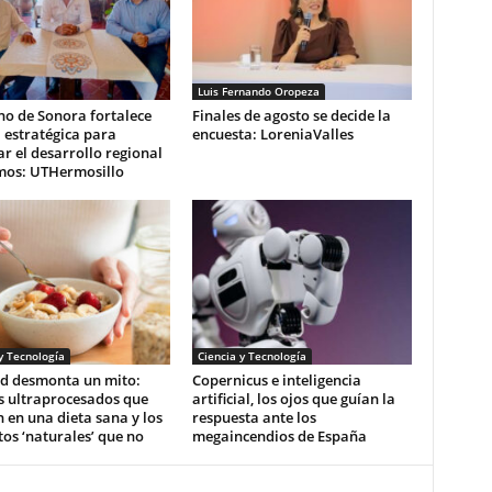
Luis Fernando Oropeza
no de Sonora fortalece
Finales de agosto se decide la
 estratégica para
encuesta: LoreniaValles
r el desarrollo regional
mos: UTHermosillo
y Tecnología
Ciencia y Tecnología
d desmonta un mito:
Copernicus e inteligencia
s ultraprocesados que
artificial, los ojos que guían la
 en una dieta sana y los
respuesta ante los
os ‘naturales’ que no
megaincendios de España