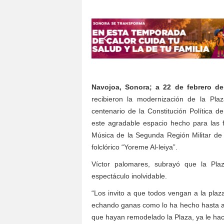
S
o
n
o
r
a
Navojoa, Sonora; a 22 de febrero de
recibieron la modernización de la Pl
centenario de la Constitución Política 
este agradable espacio hecho para las f
Música de la Segunda Región Militar de 
folclórico “Yoreme Al-leiya”.
Víctor palomares, subrayó que la Pl
espectáculo inolvidable.
“Los invito a que todos vengan a la plaza a
echando ganas como lo ha hecho hasta ah
que hayan remodelado la Plaza, ya le hacía