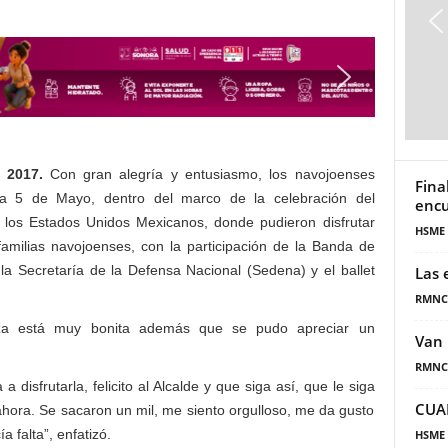
 2017.
Con gran alegría y entusiasmo, los navojoenses
Fina
aza 5 de Mayo, dentro del marco de la celebración del
encu
de los Estados Unidos Mexicanos, donde pudieron disfrutar
HSME
amilias navojoenses, con la participación de la Banda de
la Secretaría de la Defensa Nacional (Sedena) y el ballet
Las 
RMNC
aza está muy bonita además que se pudo apreciar un
Van 
RMNC
 disfrutarla, felicito al Alcalde y que siga así, que le siga
CUA
ora. Se sacaron un mil, me siento orgulloso, me da gusto
 falta”, enfatizó.
HSME