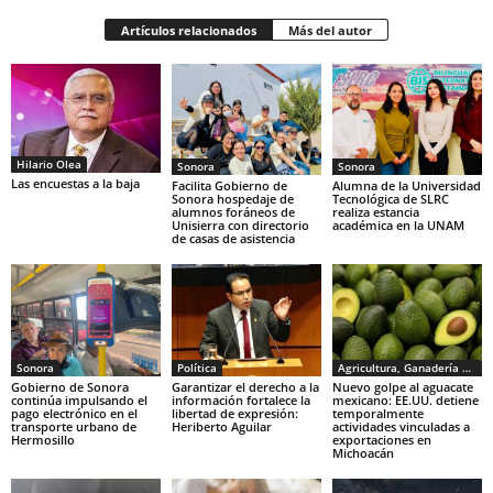
Artículos relacionados
Más del autor
Hilario Olea
Sonora
Sonora
Las encuestas a la baja
Facilita Gobierno de
Alumna de la Universidad
Sonora hospedaje de
Tecnológica de SLRC
alumnos foráneos de
realiza estancia
Unisierra con directorio
académica en la UNAM
de casas de asistencia
Sonora
Política
Agricultura, Ganadería y Pesca
Gobierno de Sonora
Garantizar el derecho a la
Nuevo golpe al aguacate
continúa impulsando el
información fortalece la
mexicano: EE.UU. detiene
pago electrónico en el
libertad de expresión:
temporalmente
transporte urbano de
Heriberto Aguilar
actividades vinculadas a
Hermosillo
exportaciones en
Michoacán