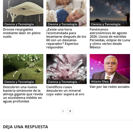
Ciencia y Tecnología
Ciencia y Tecnología
Ciencia y Tecnología
Drones recargables
¿Existe una hora
Fenómenos
mediante láser en pleno
recomendada para
astronómicos de agosto
vuelo
levantarse después de los
2026: Lluvia de estrellas
60 con un descanso
Perseidas, eclipse de Luna
reparador? Expertos
y cómo verlos desde
responden
México
Hilario Olea
Ciencia y Tecnología
Ciencia y Tecnología
Van por las redes sociales
Descubren una nueva
Científicos rusos
bacteria simbionte de la
descubren un mineral
almeja gigante que revela
cuyo valor supera al oro
un ecosistema inédito en
aguas profundas
DEJA UNA RESPUESTA