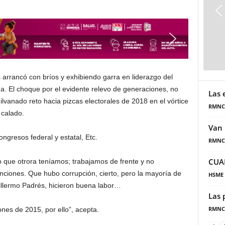
rancó con bríos y exhibiendo garra en liderazgo del
a. El choque por el evidente relevo de generaciones, no
Las 
vanado reto hacia pizcas electorales de 2018 en el vórtice
RMNC
calado.
Van 
ngresos federal y estatal, Etc.
RMNC
CUA
o que otrora teníamos; trabajamos de frente y no
nciones. Que hubo corrupción, cierto, pero la mayoría de
HSME
uillermo Padrés, hicieron buena labor…
Las 
RMNC
nes de 2015, por ello”, acepta.