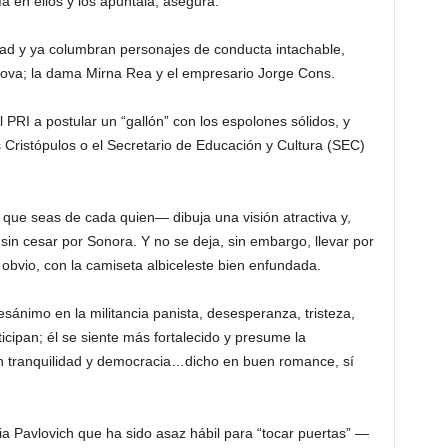
 en ellos y los apuntala, asegura.
idad y ya columbran personajes de conducta intachable,
dova; la dama Mirna Rea y el empresario Jorge Cons.
l PRI a postular un “gallón” con los espolones sólidos, y
s Cristópulos o el Secretario de Educación y Cultura (SEC)
que seas de cada quien— dibuja una visión atractiva y,
 sin cesar por Sonora. Y no se deja, sin embargo, llevar por
y, obvio, con la camiseta albiceleste bien enfundada.
ánimo en la militancia panista, desesperanza, tristeza,
ticipan; él se siente más fortalecido y presume la
en tranquilidad y democracia…dicho en buen romance, sí
ia Pavlovich que ha sido asaz hábil para “tocar puertas” —