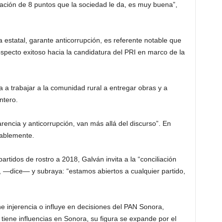
cación de 8 puntos que la sociedad le da, es muy buena”,
va estatal, garante anticorrupción, es referente notable que
prospecto exitoso hacia la candidatura del PRI en marco de la
a a trabajar a la comunidad rural a entregar obras y a
ntero.
encia y anticorrupción, van más allá del discurso”. En
itablemente.
artidos de rostro a 2018, Galván invita a la “conciliación
s, —dice— y subraya: “estamos abiertos a cualquier partido,
 injerencia o influye en decisiones del PAN Sonora,
 tiene influencias en Sonora, su figura se expande por el