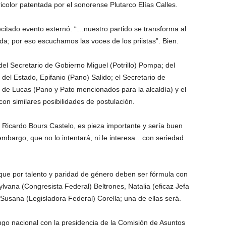
icolor patentada por el sonorense Plutarco Elías Calles.
citado evento externó: “…nuestro partido se transforma al
a; por eso escuchamos las voces de los priistas”. Bien.
del Secretario de Gobierno Miguel (Potrillo) Pompa; del
o del Estado, Epifanio (Pano) Salido; el Secretario de
 de Lucas (Pano y Pato mencionados para la alcaldía) y el
on similares posibilidades de postulación.
i, Ricardo Bours Castelo, es pieza importante y sería buen
 embargo, que no lo intentará, ni le interesa…con seriedad
 que por talento y paridad de género deben ser fórmula con
Sylvana (Congresista Federal) Beltrones, Natalia (eficaz Jefa
y Susana (Legisladora Federal) Corella; una de ellas será.
ngo nacional con la presidencia de la Comisión de Asuntos