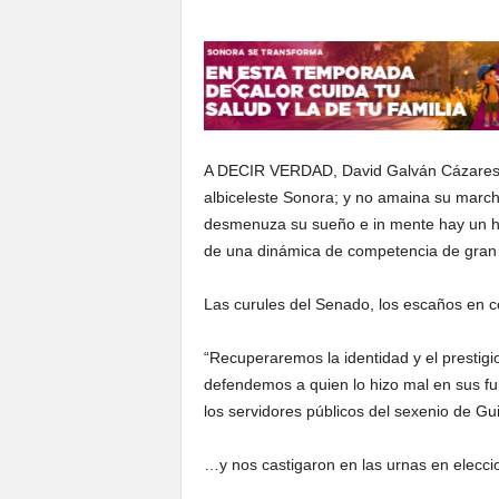
S
o
n
o
r
a
A DECIR VERDAD, David Galván Cázares ar
albiceleste Sonora; y no amaina su march
desmenuza su sueño e in mente hay un hil
de una dinámica de competencia de gran 
Las curules del Senado, los escaños en co
“Recuperaremos la identidad y el prestigi
defendemos a quien lo hizo mal en sus fu
los servidores públicos del sexenio de G
…y nos castigaron en las urnas en eleccio