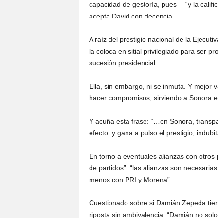
capacidad de gestoría, pues— “y la califi
acepta David con decencia.
A raíz del prestigio nacional de la Ejecuti
la coloca en sitial privilegiado para ser 
sucesión presidencial.
Ella, sin embargo, ni se inmuta. Y mejor v
hacer compromisos, sirviendo a Sonora e
Y acuña esta frase: “…en Sonora, transpar
efecto, y gana a pulso el prestigio, indub
En torno a eventuales alianzas con otros p
de partidos”; “las alianzas son necesaria
menos con PRI y Morena”.
Cuestionado sobre si Damián Zepeda tiene
riposta sin ambivalencia: “Damián no solo