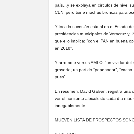
país…y se explaya en círculos de nivel sup
CEN, pero tiene muchas broncas para ocu
Y toca la sucesión estatal en el Estado d
presidencias municipales de Veracruz y, l
que ello implica; “con el PAN en buena o
en 2018”.
Y arremete versus AMLO: “un vividor del s
grosería; un partido “pepenador”, “cacha
pues”.
En resumen, David Galván, registra una cr
ver el horizonte albiceleste cada día más 
innegablemente.
MUEVEN LISTA DE PROSPECTOS SON