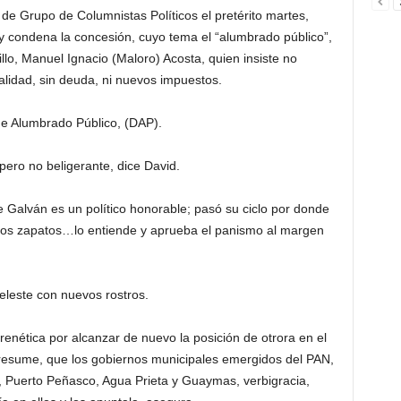
o de Grupo de Columnistas Políticos el pretérito martes,
y condena la concesión, cuyo tema el “alumbrado público”,
lo, Manuel Ignacio (Maloro) Acosta, quien insiste no
calidad, sin deuda, ni nuevos impuestos.
de Alumbrado Público, (DAP).
pero no beligerante, dice David.
e Galván es un político honorable; pasó su ciclo por donde
 los zapatos…lo entiende y aprueba el panismo al margen
celeste con nuevos rostros.
renética por alcanzar de nuevo la posición de otrora en el
 presume, que los gobiernos municipales emergidos del PAN,
, Puerto Peñasco, Agua Prieta y Guaymas, verbigracia,