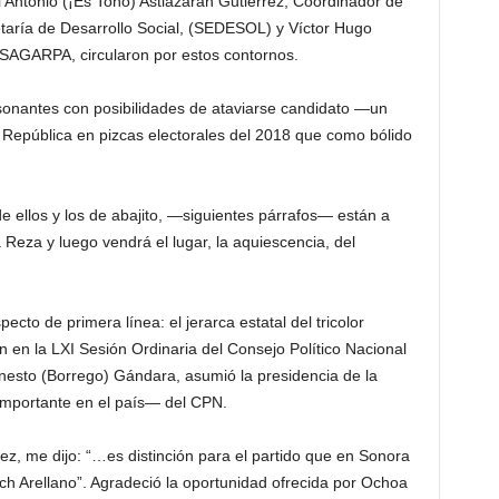
Antonio (¡Es Toño) Astiazarán Gutiérrez, Coordinador de
taría de Desarrollo Social, (SEDESOL) y Víctor Hugo
SAGARPA, circularon por estos contornos.
sonantes con posibilidades de ataviarse candidato —un
República en pizcas electorales del 2018 que como bólido
 ellos y los de abajito, —siguientes párrafos— están a
a Reza y luego vendrá el lugar, la aquiescencia, del
cto de primera línea: el jerarca estatal del tricolor
en en la LXI Sesión Ordinaria del Consejo Político Nacional
rnesto (Borrego) Gándara, asumió la presidencia de la
mportante en el país— del CPN.
z, me dijo: “…es distinción para el partido que en Sonora
h Arellano”. Agradeció la oportunidad ofrecida por Ochoa