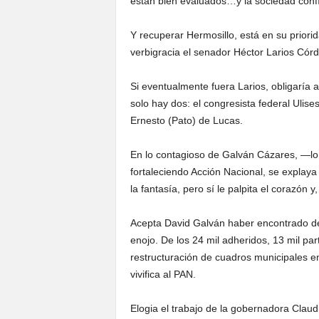
están bien evaluados…y la sociedad confía
Y recuperar Hermosillo, está en su prior
verbigracia el senador Héctor Larios Cór
Si eventualmente fuera Larios, obligaría a
solo hay dos: el congresista federal Ulise
Ernesto (Pato) de Lucas.
En lo contagioso de Galván Cázares, —lo 
fortaleciendo Acción Nacional, se explaya
la fantasía, pero sí le palpita el corazón 
Acepta David Galván haber encontrado des
enojo. De los 24 mil adheridos, 13 mil par
restructuración de cuadros municipales 
vivifica al PAN.
Elogia el trabajo de la gobernadora Claud