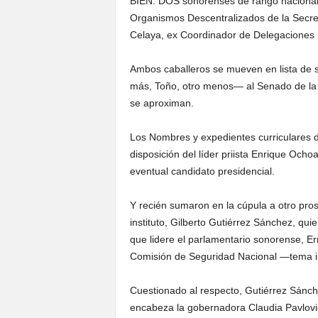
BIEN: DOS sonorenses de rango nacional 
Organismos Descentralizados de la Secre
Celaya, ex Coordinador de Delegaciones 
Ambos caballeros se mueven en lista de 
más, Toño, otro menos— al Senado de la 
se aproximan.
Los Nombres y expedientes curriculares de
disposición del líder priista Enrique Ocho
eventual candidato presidencial.
Y recién sumaron en la cúpula a otro prospe
instituto, Gilberto Gutiérrez Sánchez, qui
que lidere el parlamentario sonorense, E
Comisión de Seguridad Nacional —tema i
Cuestionado al respecto, Gutiérrez Sánche
encabeza la gobernadora Claudia Pavlovic