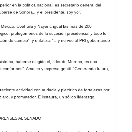
erior en la política nacional; es secretario general del
parse de Sonora…y el presidente, soy yo”.
e México, Coahuila y Nayarit; igual las más de 200
ógico, prolegómenos de la sucesión presidencial y todo lo
pción de cambio”; y enfatiza: “…y no veo al PRI gobernando
istema; haberse elegido él, líder de Morena, es una
 inconformes”. Amaina y expresa gentil: “Generando futuro,
eciente actividad con audacia y pletórico de fortalezas por
claro, y prometedor. E instaura, un sólido liderazgo,
ORENSES AL SENADO