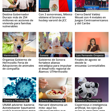
Sonora
Sonora
Sonora
Destina Gobernador
Con 3 sonorenses, México
Cierra David Valdez
Durazo más de 254
obtiene el bronce en
Mouet con 4 metales en
millones en acciones de
hockey varonil de JCC
Juegos Centroamericanos
vivienda para familias
y del Caribe
vulnerables
Hermosillo
Sonora
Luis Fernando Oropeza
Organiza Gobierno de
Gobierno de Sonora
Finales de agosto se
Hermosillo Feria de
fortalece alianza
decide la
Adopciones de animales
estratégica para impulsar
encuesta: LoreniaValles
de compañía
el desarrollo regional de
Álamos: UTHermosillo
Ciencia y Tecnología
Ciencia y Tecnología
Ciencia y Tecnología
UNAM advierte: bacteria
Harvard desmonta un
Copernicus e inteligencia
Acinetobacter baumannii
mito: aquí los
artificial, los ojos que
podría transmitirse entre
ultraprocesados que
guían la respuesta ante