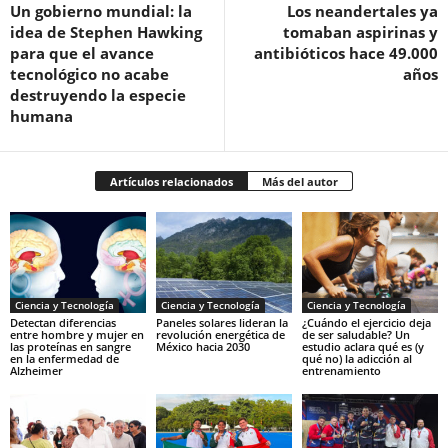
Un gobierno mundial: la
Los neandertales ya
idea de Stephen Hawking
tomaban aspirinas y
para que el avance
antibióticos hace 49.000
tecnológico no acabe
años
destruyendo la especie
humana
Artículos relacionados
Más del autor
Ciencia y Tecnología
Ciencia y Tecnología
Ciencia y Tecnología
Detectan diferencias
Paneles solares lideran la
¿Cuándo el ejercicio deja
entre hombre y mujer en
revolución energética de
de ser saludable? Un
las proteínas en sangre
México hacia 2030
estudio aclara qué es (y
en la enfermedad de
qué no) la adicción al
Alzheimer
entrenamiento