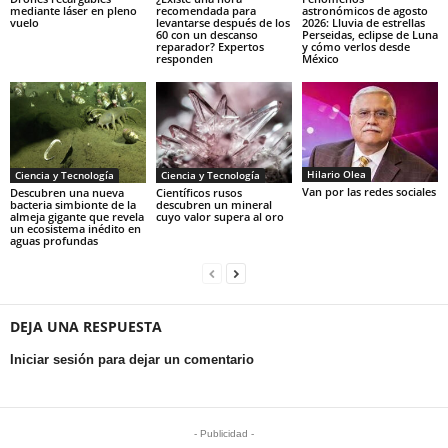
mediante láser en pleno
recomendada para
astronómicos de agosto
vuelo
levantarse después de los
2026: Lluvia de estrellas
60 con un descanso
Perseidas, eclipse de Luna
reparador? Expertos
y cómo verlos desde
responden
México
Hilario Olea
Ciencia y Tecnología
Ciencia y Tecnología
Van por las redes sociales
Descubren una nueva
Científicos rusos
bacteria simbionte de la
descubren un mineral
almeja gigante que revela
cuyo valor supera al oro
un ecosistema inédito en
aguas profundas
DEJA UNA RESPUESTA
Iniciar sesión para dejar un comentario
- Publicidad -