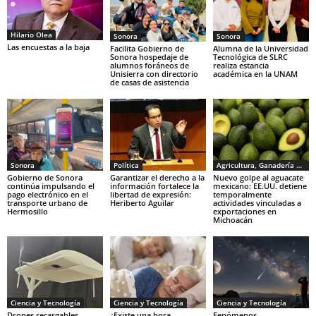
Hilario Olea
Sonora
Sonora
Las encuestas a la baja
Facilita Gobierno de
Alumna de la Universidad
Sonora hospedaje de
Tecnológica de SLRC
alumnos foráneos de
realiza estancia
Unisierra con directorio
académica en la UNAM
de casas de asistencia
Sonora
Política
Agricultura, Ganadería y Pesca
Gobierno de Sonora
Garantizar el derecho a la
Nuevo golpe al aguacate
continúa impulsando el
información fortalece la
mexicano: EE.UU. detiene
pago electrónico en el
libertad de expresión:
temporalmente
transporte urbano de
Heriberto Aguilar
actividades vinculadas a
Hermosillo
exportaciones en
Michoacán
Ciencia y Tecnología
Ciencia y Tecnología
Ciencia y Tecnología
Drones recargables
¿Existe una hora
Fenómenos