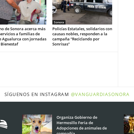
Sonora
no de Sonora acerca más
Policías Estatales, solidarios con
servicios a familias de
causas nobles, responden a la
e Agualurca con jornadas
campaña “Reciclando por
 Bienestaf
Sonrisas”
SÍGUENOS EN INSTAGRAM
@VANGUARDIASONORA
Organiza Gobierno de
Hermosillo Feria de
Adopciones de animales de
compañía