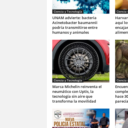
Ciencia y Tecnología
Ciencia 
UNAM advierte: bacteria
Harvar
Acinetobacter baumannii
aquí lo
podría transmitirse entre
encajan
humanos y animales
aliment
Ciencia y Tecnología
Ciencia 
Marca Michelin reinventa el
Encuent
neumático con Uptis, la
complet
tecnología sin aire que
hace 30
transforma la movilidad
parecía