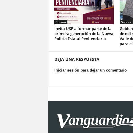
Sonora
Sonora
Invita USP a formar parte de la
Gobier
primera generación de la Nueva
de mil 
Policía Estatal Penitenciaria
Valle d
para el
DEJA UNA RESPUESTA
Iniciar sesión para dejar un comentario