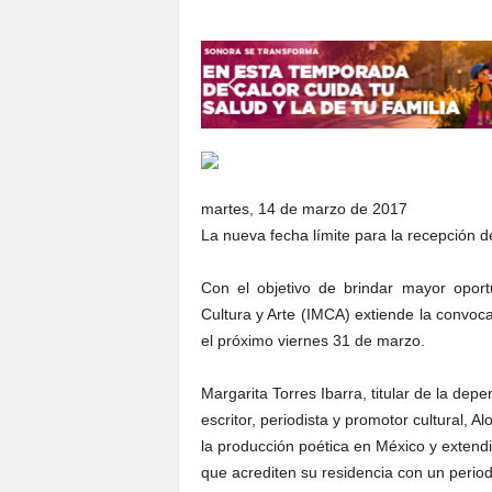
S
o
n
o
r
a
martes, 14 de marzo de 2017
La nueva fecha límite para la recepción d
Con el objetivo de brindar mayor oportu
Cultura y Arte (IMCA) extiende la convoc
el próximo viernes 31 de marzo.
Margarita Torres Ibarra, titular de la de
escritor, periodista y promotor cultural, A
la producción poética en México y extendi
que acrediten su residencia con un perio