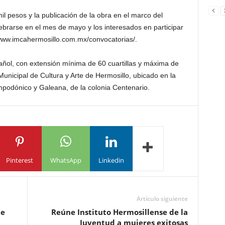
l pesos y la publicación de la obra en el marco del
elebrarse en el mes de mayo y los interesados en participar
www.imcahermosillo.com.mx/convocatorias/.
ñol, con extensión mínima de 60 cuartillas y máxima de
 Municipal de Cultura y Arte de Hermosillo, ubicado en la
mpodónico y Galeana, de la colonia Centenario.
Pinterest
WhatsApp
Linkedin
Artículo siguiente
de
Reúne Instituto Hermosillense de la
Juventud a mujeres exitosas