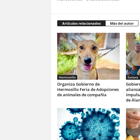
Artículos relacionados
Más del autor
Hermosillo
Sonora
Organiza Gobierno de
Gobier
Hermosillo Feria de Adopciones
alianza
de animales de compañía
impulsa
de Ála