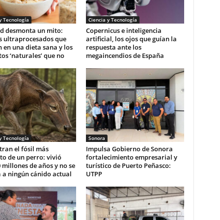
y Tecnología
Ciencia y Tecnología
d desmonta un mito:
Copernicus e inteligencia
s ultraprocesados que
artificial, los ojos que guían la
 en una dieta sana y los
respuesta ante los
os ‘naturales’ que no
megaincendios de España
y Tecnología
Sonora
ran el fósil más
Impulsa Gobierno de Sonora
o de un perro: vivió
fortalecimiento empresarial y
 millones de años y no se
turístico de Puerto Peñasco:
 a ningún cánido actual
UTPP