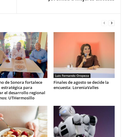
Luis Fernando Oropeza
no de Sonora fortalece
Finales de agosto se decide la
 estratégica para
encuesta: LoreniaValles
r el desarrollo regional
mos: UTHermosillo