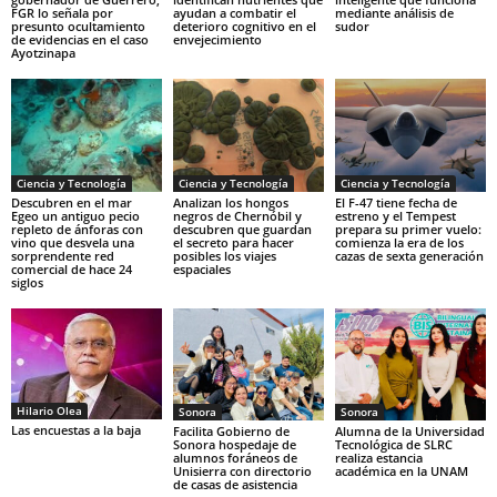
FGR lo señala por
ayudan a combatir el
mediante análisis de
presunto ocultamiento
deterioro cognitivo en el
sudor
de evidencias en el caso
envejecimiento
Ayotzinapa
Ciencia y Tecnología
Ciencia y Tecnología
Ciencia y Tecnología
Descubren en el mar
Analizan los hongos
El F-47 tiene fecha de
Egeo un antiguo pecio
negros de Chernóbil y
estreno y el Tempest
repleto de ánforas con
descubren que guardan
prepara su primer vuelo:
vino que desvela una
el secreto para hacer
comienza la era de los
sorprendente red
posibles los viajes
cazas de sexta generación
comercial de hace 24
espaciales
siglos
Hilario Olea
Sonora
Sonora
Las encuestas a la baja
Facilita Gobierno de
Alumna de la Universidad
Sonora hospedaje de
Tecnológica de SLRC
alumnos foráneos de
realiza estancia
Unisierra con directorio
académica en la UNAM
de casas de asistencia