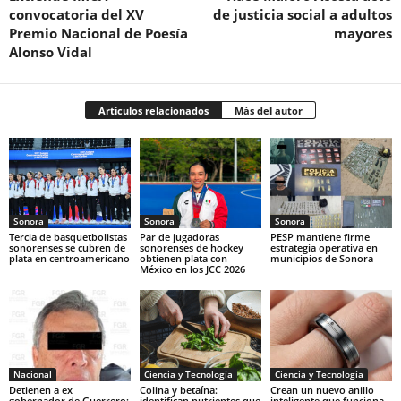
convocatoria del XV
de justicia social a adultos
Premio Nacional de Poesía
mayores
Alonso Vidal
Artículos relacionados
Más del autor
Sonora
Sonora
Sonora
Tercia de basquetbolistas
Par de jugadoras
PESP mantiene firme
sonorenses se cubren de
sonorenses de hockey
estrategia operativa en
plata en centroamericano
obtienen plata con
municipios de Sonora
México en los JCC 2026
Nacional
Ciencia y Tecnología
Ciencia y Tecnología
Detienen a ex
Colina y betaína:
Crean un nuevo anillo
gobernador de Guerrero;
identifican nutrientes que
inteligente que funciona