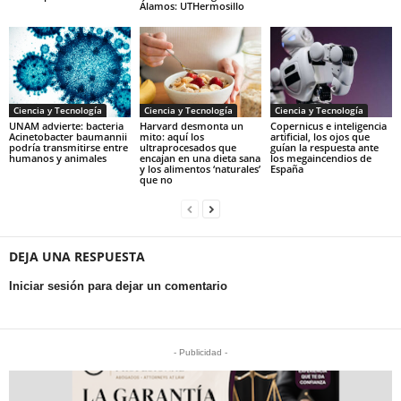
Álamos: UTHermosillo
Ciencia y Tecnología
Ciencia y Tecnología
Ciencia y Tecnología
UNAM advierte: bacteria
Harvard desmonta un
Copernicus e inteligencia
Acinetobacter baumannii
mito: aquí los
artificial, los ojos que
podría transmitirse entre
ultraprocesados que
guían la respuesta ante
humanos y animales
encajan en una dieta sana
los megaincendios de
y los alimentos ‘naturales’
España
que no
DEJA UNA RESPUESTA
Iniciar sesión para dejar un comentario
- Publicidad -