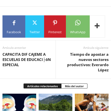
Facebook
Twitter
Pinterest
WhatsApp
Artículo anterior
Artículo siguiente
CAPACITA DIF CAJEME A
Tiempo de apostar a
ESCUELAS DE EDUCACI├ôN
nuevos sectores
ESPECIAL
productivos: Everardo
López
Artículos relacionados
Más del autor