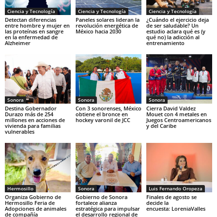
Ciencia y Tecnología
Ciencia y Tecnología
Ciencia y Tecnología
Detectan diferencias
Paneles solares lideran la
¿Cuándo el ejercicio deja
entre hombre y mujer en
revolución energética de
de ser saludable? Un
las proteínas en sangre
México hacia 2030
estudio aclara qué es (y
en la enfermedad de
qué no) la adicción al
Alzheimer
entrenamiento
Sonora
Sonora
Sonora
Destina Gobernador
Con 3 sonorenses, México
Cierra David Valdez
Durazo más de 254
obtiene el bronce en
Mouet con 4 metales en
millones en acciones de
hockey varonil de JCC
Juegos Centroamericanos
vivienda para familias
y del Caribe
vulnerables
Hermosillo
Sonora
Luis Fernando Oropeza
Organiza Gobierno de
Gobierno de Sonora
Finales de agosto se
Hermosillo Feria de
fortalece alianza
decide la
Adopciones de animales
estratégica para impulsar
encuesta: LoreniaValles
de compañía
el desarrollo regional de