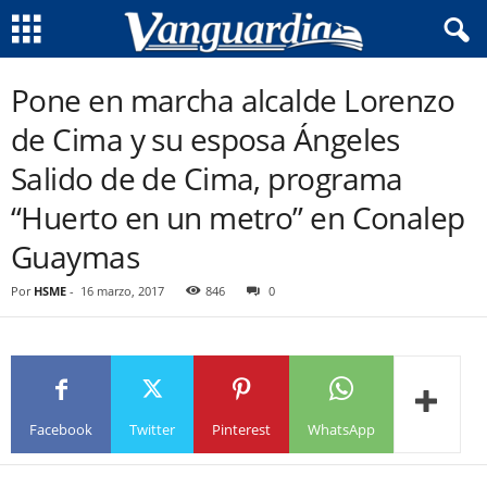
Pone en marcha alcalde Lorenzo
de Cima y su esposa Ángeles
Salido de de Cima, programa
“Huerto en un metro” en Conalep
Guaymas
Por
HSME
-
16 marzo, 2017
846
0
Facebook
Twitter
Pinterest
WhatsApp