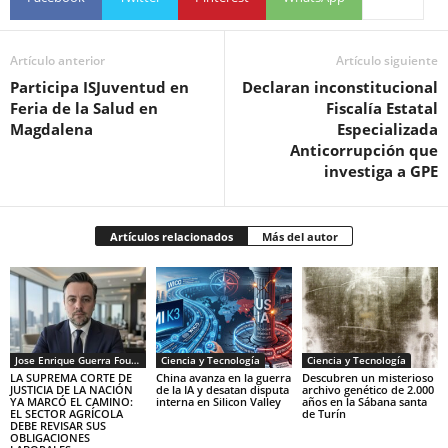
Artículo anterior
Artículo siguiente
Participa ISJuventud en
Declaran inconstitucional
Feria de la Salud en
Fiscalía Estatal
Magdalena
Especializada
Anticorrupción que
investiga a GPE
Artículos relacionados
Más del autor
Jose Enrique Guerra Fourcade
Ciencia y Tecnología
Ciencia y Tecnología
LA SUPREMA CORTE DE
China avanza en la guerra
Descubren un misterioso
JUSTICIA DE LA NACIÓN
de la IA y desatan disputa
archivo genético de 2.000
YA MARCÓ EL CAMINO:
interna en Silicon Valley
años en la Sábana santa
EL SECTOR AGRÍCOLA
de Turín
DEBE REVISAR SUS
OBLIGACIONES