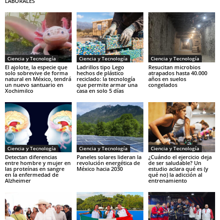
LABORALES
Ciencia y Tecnología
Ciencia y Tecnología
Ciencia y Tecnología
El ajolote, la especie que
Ladrillos tipo Lego
Resucitan microbios
solo sobrevive de forma
hechos de plástico
atrapados hasta 40.000
natural en México, tendrá
reciclado: la tecnología
años en suelos
un nuevo santuario en
que permite armar una
congelados
Xochimilco
casa en solo 5 días
Ciencia y Tecnología
Ciencia y Tecnología
Ciencia y Tecnología
Detectan diferencias
Paneles solares lideran la
¿Cuándo el ejercicio deja
entre hombre y mujer en
revolución energética de
de ser saludable? Un
las proteínas en sangre
México hacia 2030
estudio aclara qué es (y
en la enfermedad de
qué no) la adicción al
Alzheimer
entrenamiento