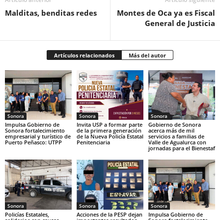
Malditas, benditas redes
Montes de Oca ya es Fiscal
General de Justicia
Artículos relacionados
Más del autor
Sonora
Sonora
Sonora
Impulsa Gobierno de
Invita USP a formar parte
Gobierno de Sonora
Sonora fortalecimiento
de la primera generación
acerca más de mil
empresarial y turístico de
de la Nueva Policía Estatal
servicios a familias de
Puerto Peñasco: UTPP
Penitenciaria
Valle de Agualurca con
jornadas para el Bienestaf
Sonora
Sonora
Sonora
Policías Estatales,
Acciones de la PESP dejan
Impulsa Gobierno de