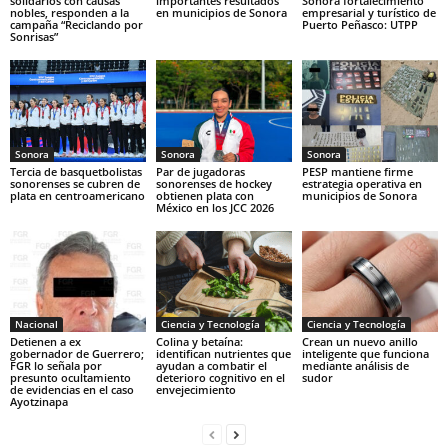
solidarios con causas
importantes resultados
Sonora fortalecimiento
nobles, responden a la
en municipios de Sonora
empresarial y turístico de
campaña “Reciclando por
Puerto Peñasco: UTPP
Sonrisas”
Sonora
Sonora
Sonora
Tercia de basquetbolistas
Par de jugadoras
PESP mantiene firme
sonorenses se cubren de
sonorenses de hockey
estrategia operativa en
plata en centroamericano
obtienen plata con
municipios de Sonora
México en los JCC 2026
Nacional
Ciencia y Tecnología
Ciencia y Tecnología
Detienen a ex
Colina y betaína:
Crean un nuevo anillo
gobernador de Guerrero;
identifican nutrientes que
inteligente que funciona
FGR lo señala por
ayudan a combatir el
mediante análisis de
presunto ocultamiento
deterioro cognitivo en el
sudor
de evidencias en el caso
envejecimiento
Ayotzinapa