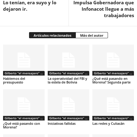
Lo tenían, era suyo y lo
Impulsa Gobernadora que
dejaron ir.
Infonacot llegue a más
trabajadores
Artículos relacionados
Más del autor
Gilberto “el mensajero” Armenta
Gilberto “el mensajero” Armenta
Gilberto “el mensajero” Armenta
Hablemos del
La operatividad del FBI y
¿Qué está pasando en
presupuesto
la estela de Bolivia
Morena? Segunda parte
Gilberto “el mensajero” Armenta
Gilberto “el mensajero” Armenta
Gilberto “el mensajero” Armenta
¿Qué está pasando con
Iniciativas fallidas
Las redes y Culiacán
Morena?