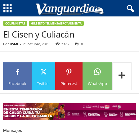
COLUMNISTAS
GILBERTO “EL MENSAJERO” ARMENTA
El Cisen y Culiacán
Por
HSME
-
21 octubre, 2019
2375
0
Facebook
Twitter
Pinterest
WhatsApp
Mensajes