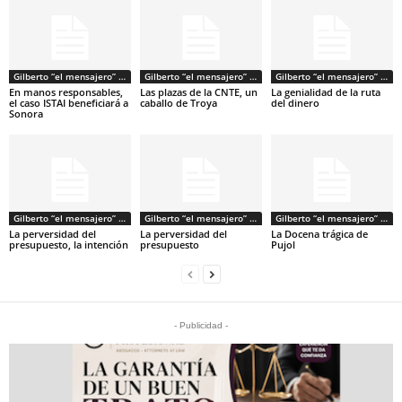
Gilberto “el mensajero” Armenta
Gilberto “el mensajero” Armenta
Gilberto “el mensajero” Armenta
En manos responsables,
Las plazas de la CNTE, un
La genialidad de la ruta
el caso ISTAI beneficiará a
caballo de Troya
del dinero
Sonora
Gilberto “el mensajero” Armenta
Gilberto “el mensajero” Armenta
Gilberto “el mensajero” Armenta
La perversidad del
La perversidad del
La Docena trágica de
presupuesto, la intención
presupuesto
Pujol
- Publicidad -