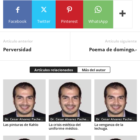
Facebook
Twitter
Pinterest
WhatsApp
Artículo anterior
Artículo siguiente
Perversidad
Poema de domingo.-
Artículos relacionados
Más del autor
Dr. Cesar Alvarez Pacheco
Dr. Cesar Alvarez Pacheco
Dr. Cesar Alvarez Pacheco
Las pinturas de Kahlo
La crisis estética del
La venganza de la
uniforme médico.
lechuga.