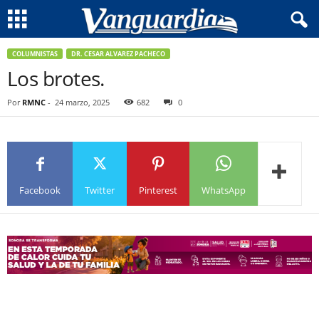
COLUMNISTAS
DR. CESAR ALVAREZ PACHECO
Los brotes.
Por
RMNC
-
24 marzo, 2025
682
0
Facebook
Twitter
Pinterest
WhatsApp