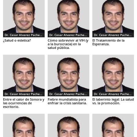
Dr. Cesar Alvarez Pacheco
Dr. Cesar Alvarez Pacheco
Dr. Cesar Alvarez Pacheco
¿Salud o estetica?
Cómo sobrevivir al VIH (y
El Tratamiento de la
a la burocracia) en la
Esperanza.
salud pública.
Dr. Cesar Alvarez Pacheco
Dr. Cesar Alvarez Pacheco
Dr. Cesar Alvarez Pacheco
Entre el calor de Sonora y
Fiebre mundialista para
El laberinto legal: La salud
las ocurrencias de
enfriar la crisis sanitaria.
vs. la promoción.
escritorio.