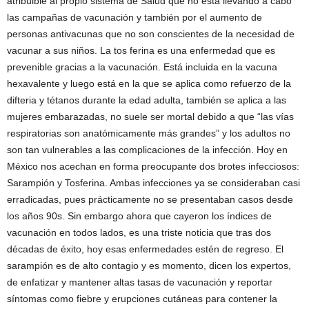
atribuible al propio sistema de Salud que no está llevando a cabo
las campañas de vacunación y también por el aumento de
personas antivacunas que no son conscientes de la necesidad de
vacunar a sus niños. La tos ferina es una enfermedad que es
prevenible gracias a la vacunación. Está incluida en la vacuna
hexavalente y luego está en la que se aplica como refuerzo de la
difteria y tétanos durante la edad adulta, también se aplica a las
mujeres embarazadas, no suele ser mortal debido a que “las vías
respiratorias son anatómicamente más grandes” y los adultos no
son tan vulnerables a las complicaciones de la infección. Hoy en
México nos acechan en forma preocupante dos brotes infecciosos:
Sarampión y Tosferina. Ambas infecciones ya se consideraban casi
erradicadas, pues prácticamente no se presentaban casos desde
los años 90s. Sin embargo ahora que cayeron los índices de
vacunación en todos lados, es una triste noticia que tras dos
décadas de éxito, hoy esas enfermedades estén de regreso. El
sarampión es de alto contagio y es momento, dicen los expertos,
de enfatizar y mantener altas tasas de vacunación y reportar
síntomas como fiebre y erupciones cutáneas para contener la