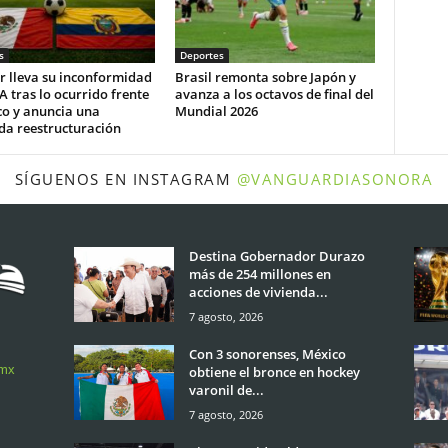
s
Deportes
r lleva su inconformidad
Brasil remonta sobre Japón y
FA tras lo ocurrido frente
avanza a los octavos de final del
co y anuncia una
Mundial 2026
da reestructuración
SÍGUENOS EN INSTAGRAM
@VANGUARDIASONORA
Destina Gobernador Durazo
más de 254 millones en
acciones de vivienda...
7 agosto, 2026
Con 3 sonorenses, México
.mx
obtiene el bronce en hockey
varonil de...
7 agosto, 2026