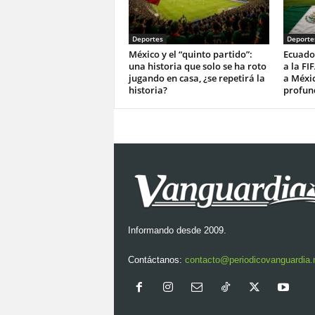
Deportes
Deporte
México y el “quinto partido”:
Ecuado
una historia que solo se ha roto
a la FI
jugando en casa, ¿se repetirá la
a Méxi
historia?
profun
Informando desde 2009.
Contáctanos:
contacto@periodicovanguardia