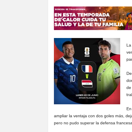
S
o
n
o
r
a
La 
ve
par
De
do
de 
tra
En
ampliar la ventaja con dos goles más, de
pero no pudo superar la defensa francesa