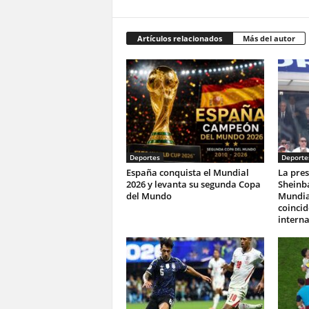
Artículos relacionados
Más del autor
Deportes
Deporte
España conquista el Mundial
La pres
2026 y levanta su segunda Copa
Sheinba
del Mundo
Mundia
coincid
interna