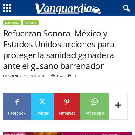
NACIONAL
SONORA
Refuerzan Sonora, México y
Estados Unidos acciones para
proteger la sanidad ganadera
ante el gusano barrenador
Por
RMNC
-
22 junio, 2026
114
0
Facebook
Twitter
Pinterest
WhatsApp