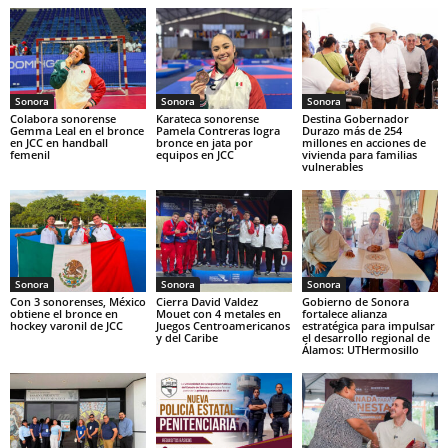
Sonora
Sonora
Sonora
Colabora sonorense
Karateca sonorense
Destina Gobernador
Gemma Leal en el bronce
Pamela Contreras logra
Durazo más de 254
en JCC en handball
bronce en jata por
millones en acciones de
femenil
equipos en JCC
vivienda para familias
vulnerables
Sonora
Sonora
Sonora
Con 3 sonorenses, México
Cierra David Valdez
Gobierno de Sonora
obtiene el bronce en
Mouet con 4 metales en
fortalece alianza
hockey varonil de JCC
Juegos Centroamericanos
estratégica para impulsar
y del Caribe
el desarrollo regional de
Álamos: UTHermosillo