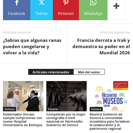
Facebook
Twitter
Pinterest
WhatsApp
Artículo anterior
Artículo siguiente
¿Sabías que algunas ranas
Francia derrota a Irak y
pueden congelarse y
demuestra su poder en el
volver a la vida?
Mundial 2026
Artículos relacionados
Más del autor
Sonora
Sonora
Sonora
Gobernador Durazo
Competirán por la mejor
Reunirá Gobierno de
cumple compromiso con
coreografía a nivel
Sonora a comunidad
nuevo Hospital
nacional en Hermosillo:
museística para fortalecer
Universitario en Etchojoa
Gobierno de Sonora
la colaboración y el
patrimonio regional