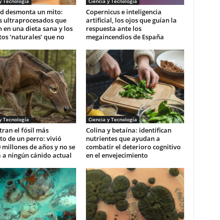
y Tecnología
Ciencia y Tecnología
d desmonta un mito:
Copernicus e inteligencia
s ultraprocesados que
artificial, los ojos que guían la
 en una dieta sana y los
respuesta ante los
os ‘naturales’ que no
megaincendios de España
y Tecnología
Ciencia y Tecnología
ran el fósil más
Colina y betaína: identifican
o de un perro: vivió
nutrientes que ayudan a
 millones de años y no se
combatir el deterioro cognitivo
 a ningún cánido actual
en el envejecimiento