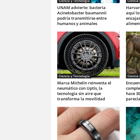
Ciencia y Tecnología
Ciencia 
UNAM advierte: bacteria
Harvar
Acinetobacter baumannii
aquí lo
podría transmitirse entre
encajan
humanos y animales
aliment
Ciencia y Tecnología
Ciencia 
Marca Michelin reinventa el
Encuent
neumático con Uptis, la
complet
tecnología sin aire que
hace 30
transforma la movilidad
parecía