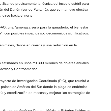
tilizando precisamente la técnica del insecto estéril para
ón del Darién (sur de Panamá), que se mantuvo efectiva
ndirse hacia el norte.
 FAO, una “amenaza seria para la ganadería, el bienestar
ica”, con posibles impactos socioeconómicos significativos.
 animales, daños en cueros y una reducción en la
os estimados en unos mil 300 millones de dólares anuales
 México y Centroamérica.
royecto de Investigación Coordinada (PIC), que reunirá a
 países de América del Sur donde la plaga es endémica —
 cría y esterilización de moscas y mejorar las estrategias de
vo Mundo en América Central, México y Estados Unidos es