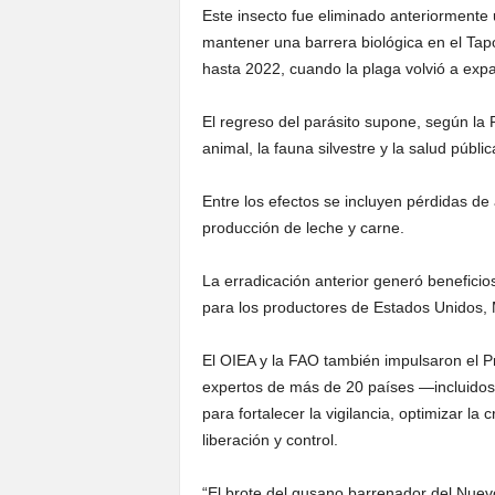
Este insecto fue eliminado anteriormente u
mantener una barrera biológica en el Tap
hasta 2022, cuando la plaga volvió a expa
El regreso del parásito supone, según la
animal, la fauna silvestre y la salud públ
Entre los efectos se incluyen pérdidas de
producción de leche y carne.
La erradicación anterior generó benefici
para los productores de Estados Unidos,
El OIEA y la FAO también impulsaron el P
expertos de más de 20 países —incluidos
para fortalecer la vigilancia, optimizar la
liberación y control.
“El brote del gusano barrenador del Nue