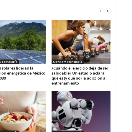
y Tecnología
Ciencia y Tecnología
 solares lideran la
¿Cuándo el ejercicio deja de ser
ión energética de México
saludable? Un estudio aclara
030
qué es (y qué no) la adicción al
entrenamiento