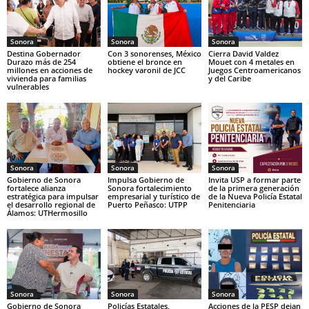
Sonora
Sonora
Sonora
Destina Gobernador
Con 3 sonorenses, México
Cierra David Valdez
Durazo más de 254
obtiene el bronce en
Mouet con 4 metales en
millones en acciones de
hockey varonil de JCC
Juegos Centroamericanos
vivienda para familias
y del Caribe
vulnerables
Sonora
Sonora
Sonora
Gobierno de Sonora
Impulsa Gobierno de
Invita USP a formar parte
fortalece alianza
Sonora fortalecimiento
de la primera generación
estratégica para impulsar
empresarial y turístico de
de la Nueva Policía Estatal
el desarrollo regional de
Puerto Peñasco: UTPP
Penitenciaria
Álamos: UTHermosillo
Sonora
Sonora
Sonora
Gobierno de Sonora
Policías Estatales,
Acciones de la PESP dejan