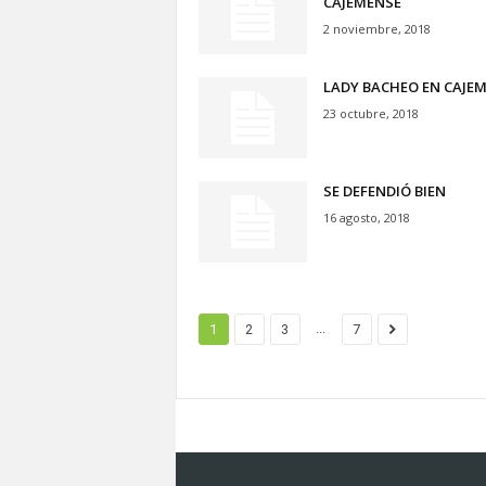
CAJEMENSE
S
2 noviembre, 2018
o
n
LADY BACHEO EN CAJEM
o
r
23 octubre, 2018
a
SE DEFENDIÓ BIEN
16 agosto, 2018
...
1
2
3
7