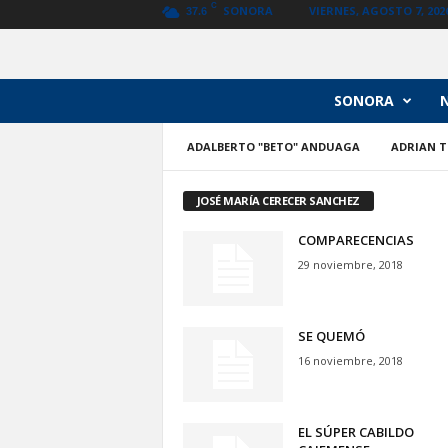
C
SONORA
VIERNES, AGOSTO 7, 202
37.6
N
SONORA
o
t
ADALBERTO "BETO" ANDUAGA
ADRIAN T
i
c
i
JOSÉ MARÍA CERECER SANCHEZ
a
s
COMPARECENCIAS
V
29 noviembre, 2018
a
n
g
SE QUEMÓ
u
16 noviembre, 2018
a
r
d
i
EL SÚPER CABILDO
a