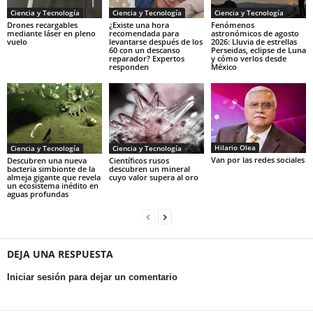
Ciencia y Tecnología
Ciencia y Tecnología
Ciencia y Tecnología
Drones recargables
¿Existe una hora
Fenómenos
mediante láser en pleno
recomendada para
astronómicos de agosto
vuelo
levantarse después de los
2026: Lluvia de estrellas
60 con un descanso
Perseidas, eclipse de Luna
reparador? Expertos
y cómo verlos desde
responden
México
Hilario Olea
Ciencia y Tecnología
Ciencia y Tecnología
Van por las redes sociales
Descubren una nueva
Científicos rusos
bacteria simbionte de la
descubren un mineral
almeja gigante que revela
cuyo valor supera al oro
un ecosistema inédito en
aguas profundas
DEJA UNA RESPUESTA
Iniciar sesión para dejar un comentario