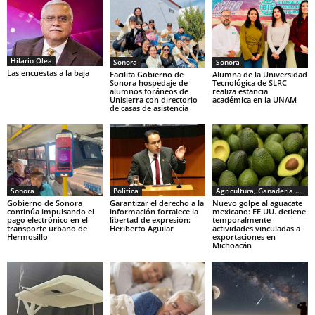
Hilario Olea
Sonora
Sonora
Las encuestas a la baja
Facilita Gobierno de
Alumna de la Universidad
Sonora hospedaje de
Tecnológica de SLRC
alumnos foráneos de
realiza estancia
Unisierra con directorio
académica en la UNAM
de casas de asistencia
Sonora
Política
Agricultura, Ganadería y Pesca
Gobierno de Sonora
Garantizar el derecho a la
Nuevo golpe al aguacate
continúa impulsando el
información fortalece la
mexicano: EE.UU. detiene
pago electrónico en el
libertad de expresión:
temporalmente
transporte urbano de
Heriberto Aguilar
actividades vinculadas a
Hermosillo
exportaciones en
Michoacán