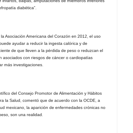
or infartos, baipás, amputaciones de miembros inferiores
fropatía diabética”.
 la Asociación Americana del Corazón en 2012, el uso
puede ayudar a reducir la ingesta calórica y de
ciente de que lleven a la pérdida de peso o reduzcan el
n asociados con riesgos de cáncer o cardiopatías
zar más investigaciones.
ífico del Consejo Promotor de Alimentación y Hábitos
ra la Salud, comentó que de acuerdo con la OCDE, a
lud mexicano, la aparición de enfermedades crónicas no
peso, son una realidad.