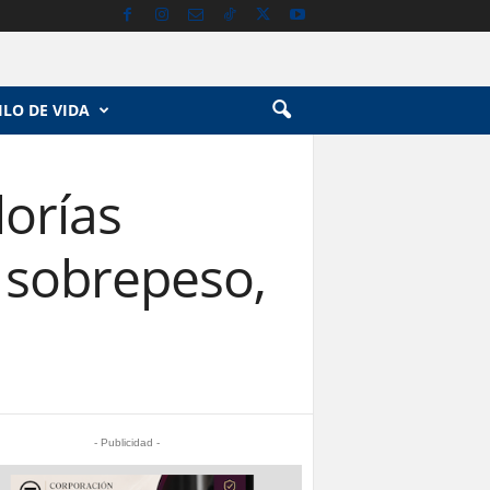
ILO DE VIDA
lorías
 sobrepeso,
- Publicidad -