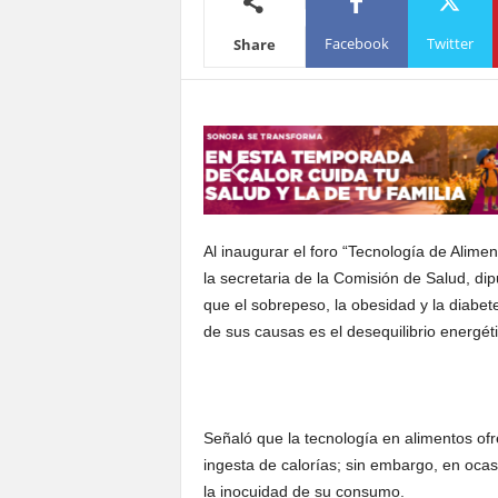
S
Facebook
Twitter
Share
o
n
o
r
a
Al inaugurar el foro “Tecnología de Alimen
la secretaria de la Comisión de Salud, d
que el sobrepeso, la obesidad y la diabet
de sus causas es el desequilibrio energét
Señaló que la tecnología en alimentos ofr
ingesta de calorías; sin embargo, en ocas
la inocuidad de su consumo.