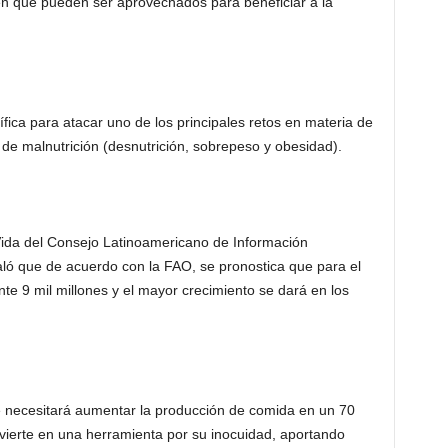
en que pueden ser aprovechados para beneficiar a la
ntífica para atacar uno de los principales retos en materia de
a de malnutrición (desnutrición, sobrepeso y obesidad).
 Vida del Consejo Latinoamericano de Información
aló que de acuerdo con la FAO, se pronostica que para el
e 9 mil millones y el mayor crecimiento se dará en los
e necesitará aumentar la producción de comida en un 70
onvierte en una herramienta por su inocuidad, aportando