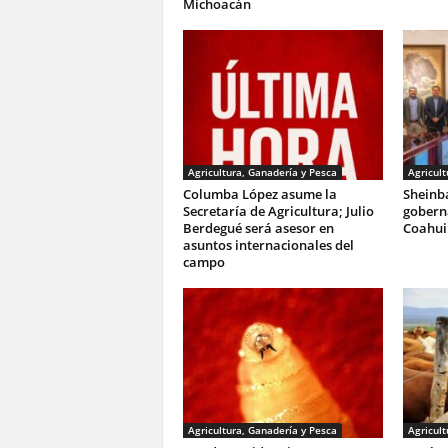
Michoacán
Agricultura, Ganadería y Pesca
Agricult
Columba López asume la
Sheinb
Secretaría de Agricultura; Julio
gobern
Berdegué será asesor en
Coahui
asuntos internacionales del
campo
Agricultura, Ganadería y Pesca
Agricult