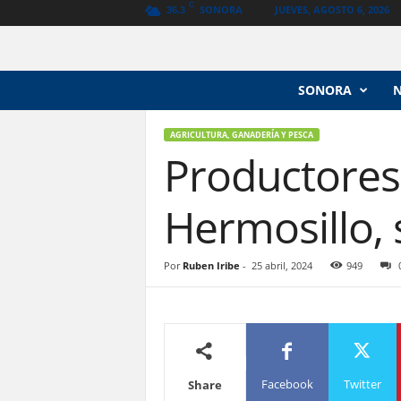
C
SONORA
JUEVES, AGOSTO 6, 2026
36.3
N
SONORA
o
t
i
AGRICULTURA, GANADERÍA Y PESCA
Productores 
c
i
a
Hermosillo,
s
V
a
Por
Ruben Iribe
-
25 abril, 2024
949
n
g
u
a
r
d
i
Facebook
Twitter
Share
a