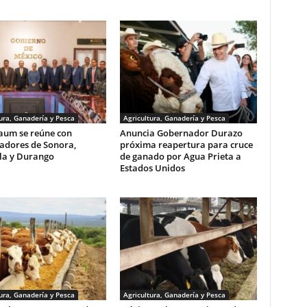
ura, Ganadería y Pesca
Agricultura, Ganadería y Pesca
aum se reúne con
Anuncia Gobernador Durazo
adores de Sonora,
próxima reapertura para cruce
la y Durango
de ganado por Agua Prieta a
Estados Unidos
ura, Ganadería y Pesca
Agricultura, Ganadería y Pesca