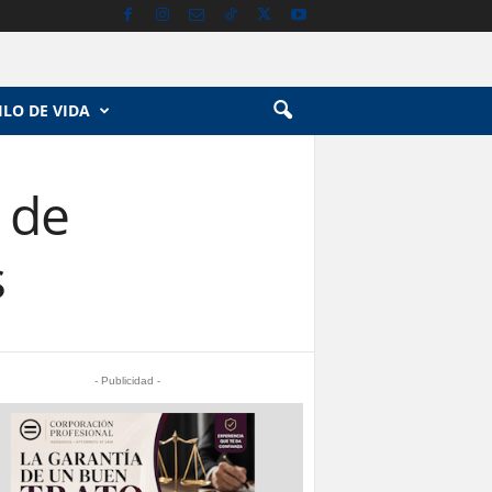
ILO DE VIDA
 de
s
- Publicidad -