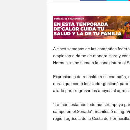
S
o
n
o
r
a
A cinco semanas de las campañas federale
empiezan a darse de manera clara y contu
Hermosillo, se suma a la candidatura al 
Expresiones de respaldo a su campaña, r
obras que como legislador gestionó para la
aliado para regresar los apoyos al agro s
“Le manifestamos todo nuestro apoyo para
campo en el Senado”, manifestó el Ing. V
región agrícola de la Costa de Hermosillo