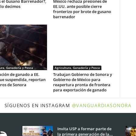
s el Gusano Barrenador?,
México rechaza presiones de
 lo decimos
EE.UU. ante posible cierre
fronterizo por brote de gusano
barrenador
ura, Ganadería y Pesca
Agricultura, Ganadería y Pesca
ción de ganado a EE.
Trabajan Gobierno de Sonora y
ue suspendida, reportan
Gobierno de México para
ros de Sonora
reapertura pronta de frontera
para exportación de ganado
SÍGUENOS EN INSTAGRAM
@VANGUARDIASONORA
Invita USP a formar parte de
la primera generación de la...