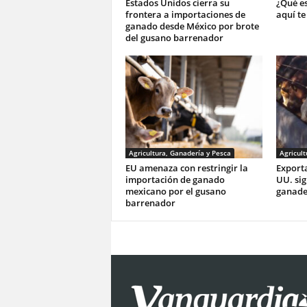
Estados Unidos cierra su
¿Qué e
frontera a importaciones de
aquí te
ganado desde México por brote
del gusano barrenador
Agricultura, Ganadería y Pesca
Agricult
EU amenaza con restringir la
Exporta
importación de ganado
UU. sig
mexicano por el gusano
ganade
barrenador