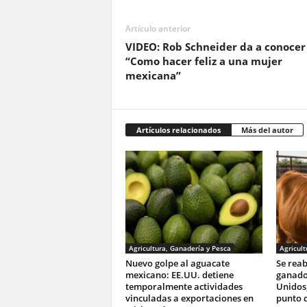
Artículo anterior
VIDEO: Rob Schneider da a conocer
“Como hacer feliz a una mujer
mexicana”
Artículos relacionados
Más del autor
Agricultura, Ganadería y Pesca
Agricult
Nuevo golpe al aguacate
Se reab
mexicano: EE.UU. detiene
ganado
temporalmente actividades
Unidos;
vinculadas a exportaciones en
punto d