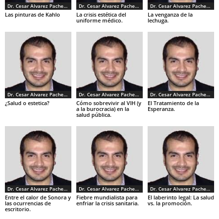
Dr. Cesar Alvarez Pacheco
Dr. Cesar Alvarez Pacheco
Dr. Cesar Alvarez Pacheco
Las pinturas de Kahlo
La crisis estética del
La venganza de la
uniforme médico.
lechuga.
Dr. Cesar Alvarez Pacheco
Dr. Cesar Alvarez Pacheco
Dr. Cesar Alvarez Pacheco
¿Salud o estetica?
Cómo sobrevivir al VIH (y
El Tratamiento de la
a la burocracia) en la
Esperanza.
salud pública.
Dr. Cesar Alvarez Pacheco
Dr. Cesar Alvarez Pacheco
Dr. Cesar Alvarez Pacheco
Entre el calor de Sonora y
Fiebre mundialista para
El laberinto legal: La salud
las ocurrencias de
enfriar la crisis sanitaria.
vs. la promoción.
escritorio.