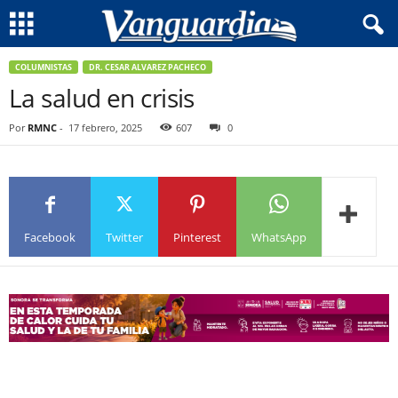
COLUMNISTAS
DR. CESAR ALVAREZ PACHECO
La salud en crisis
Por
RMNC
-
17 febrero, 2025
607
0
Facebook
Twitter
Pinterest
WhatsApp