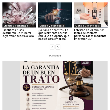
Ciencia y Tecnología
Ciencia y Tecnología
Ciencia y Tecnología
Científicos rusos
¿Se salió de control? Lo
Fabrican en 20 minutos
descubren un mineral
que realmente ocurrió
lentes de contacto
cuyo valor supera al oro
con la IA de OpenAI que
personalizadas mediante
hackeó otra empresa
impresión 3D
- Publicidad -