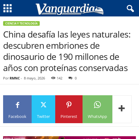
CIENCIA Y TECNOLOGÍA
China desafía las leyes naturales:
descubren embriones de
dinosaurio de 190 millones de
años con proteínas conservadas
Por
RMNC
-
8 mayo, 2026
142
0
Facebook
Twitter
Pinterest
WhatsApp