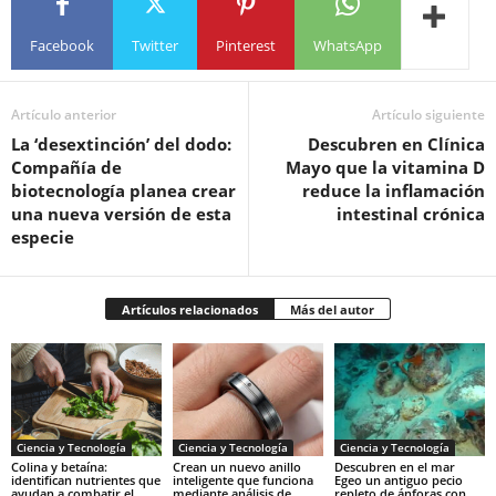
Facebook
Twitter
Pinterest
WhatsApp
Artículo anterior
Artículo siguiente
La ‘desextinción’ del dodo:
Descubren en Clínica
Compañía de
Mayo que la vitamina D
biotecnología planea crear
reduce la inflamación
una nueva versión de esta
intestinal crónica
especie
Artículos relacionados
Más del autor
Ciencia y Tecnología
Ciencia y Tecnología
Ciencia y Tecnología
Colina y betaína:
Crean un nuevo anillo
Descubren en el mar
identifican nutrientes que
inteligente que funciona
Egeo un antiguo pecio
ayudan a combatir el
mediante análisis de
repleto de ánforas con