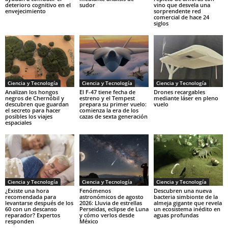
deterioro cognitivo en el
sudor
vino que desvela una
envejecimiento
sorprendente red
comercial de hace 24
siglos
Ciencia y Tecnología
Ciencia y Tecnología
Ciencia y Tecnología
Analizan los hongos
El F-47 tiene fecha de
Drones recargables
negros de Chernóbil y
estreno y el Tempest
mediante láser en pleno
descubren que guardan
prepara su primer vuelo:
vuelo
el secreto para hacer
comienza la era de los
posibles los viajes
cazas de sexta generación
espaciales
Ciencia y Tecnología
Ciencia y Tecnología
Ciencia y Tecnología
¿Existe una hora
Fenómenos
Descubren una nueva
recomendada para
astronómicos de agosto
bacteria simbionte de la
levantarse después de los
2026: Lluvia de estrellas
almeja gigante que revela
60 con un descanso
Perseidas, eclipse de Luna
un ecosistema inédito en
reparador? Expertos
y cómo verlos desde
aguas profundas
responden
México